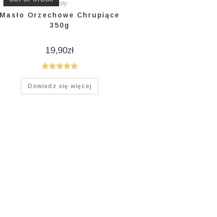
Pasty
Masło Orzechowe Chrupiące
350g
19,90
zł
Oceniono
Dowiedz się więcej
5.00
na 5