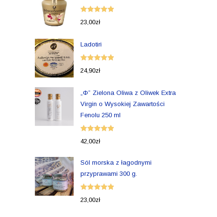
Oceniono
23,00
zł
5.00
na 5
Ladotiri
Oceniono
24,90
zł
5.00
na 5
„Φ” Zielona Oliwa z Oliwek Extra
Virgin o Wysokiej Zawartości
Fenolu 250 ml
Oceniono
42,00
zł
5.00
na 5
Sól morska z łagodnymi
przyprawami 300 g.
Oceniono
23,00
zł
5.00
na 5