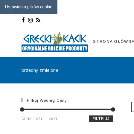
Ustawienia plików cookie
Skip
to
content
STRONA GŁÓWN
orzechy zmielone
Filtruj Według Ceny
Cena
Cena
FILTRUJ
CENA:
10ZŁ
—
20ZŁ
min.
maks.