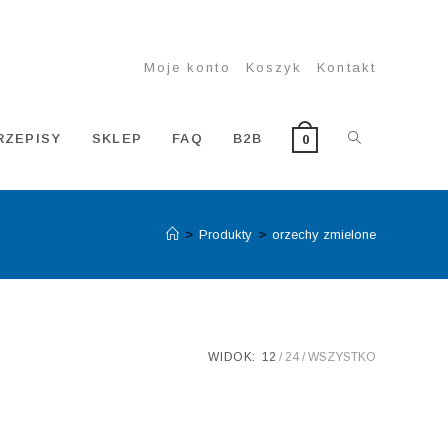
Moje konto
Koszyk
Kontakt
TOGGLE
RZEPISY
SKLEP
FAQ
B2B
0
>
Produkty
>
orzechy zmielone
WEBSITE
SEARCH
WIDOK:
12
24
WSZYSTKO