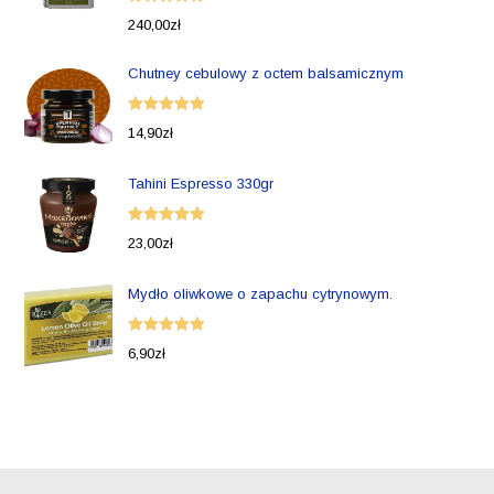
Oceniono
240,00
zł
5.00
na 5
Chutney cebulowy z octem balsamicznym
Oceniono
14,90
zł
5.00
na 5
Tahini Espresso 330gr
Oceniono
23,00
zł
5.00
na 5
Mydło oliwkowe o zapachu cytrynowym.
Oceniono
6,90
zł
5.00
na 5