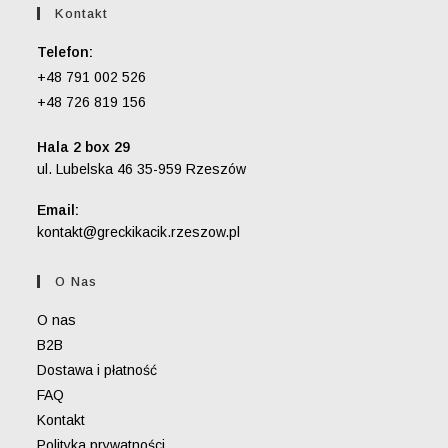
Kontakt
Telefon:
+48 791 002 526
+48 726 819 156
Hala 2 box 29
ul. Lubelska 46 35-959 Rzeszów
Email:
Opens
kontakt@greckikacik.rzeszow.pl
in
your
O Nas
application
O nas
B2B
Dostawa i płatność
FAQ
Kontakt
Polityka prywatności