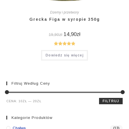
Dżemy i przetwory
Grecka Figa w syropie 350g
14,90
zł
19,90
zł
Oceniono
Dowiedz się więcej
5.00
na 5
Filtruj Według Ceny
Cena
Cena
FILTRUJ
CENA:
10ZŁ
—
20ZŁ
min.
maks.
Kategorie Produktów
Chałwa
(13)