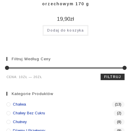
orzechowym 170 g
19,90
zł
Dodaj do koszyka
Filtruj Według Ceny
Cena
Cena
FILTRUJ
CENA:
10ZŁ
—
20ZŁ
min.
maks.
Kategorie Produktów
Chałwa
(13)
Chałwy Bez Cukru
(2)
Chutney
(8)
Dżemy I Przetwory
(9)