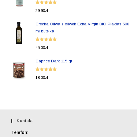
Oceniono
29,90
zł
5.00
na 5
Grecka Oliwa z oliwek Extra Virgin BIO Plakias 500
ml butelka
Oceniono
45,00
zł
5.00
na 5
Caprice Dark 115 gr
Oceniono
18,00
zł
5.00
na 5
Kontakt
Telefon: