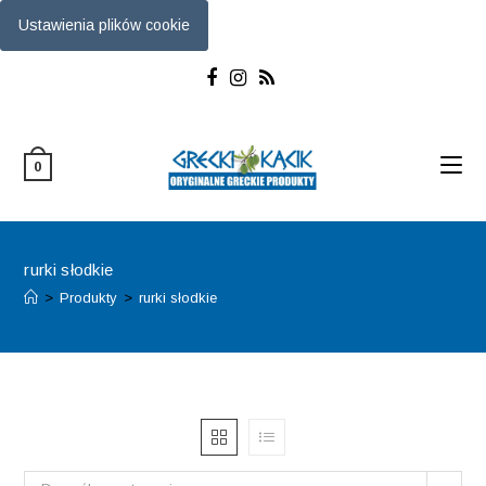
Ustawienia plików cookie
Skip
to
content
0
rurki słodkie
>
Produkty
>
rurki słodkie