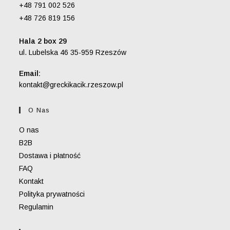
+48 791 002 526
+48 726 819 156
Hala 2 box 29
ul. Lubelska 46 35-959 Rzeszów
Email:
Opens
kontakt@greckikacik.rzeszow.pl
in
your
O Nas
application
O nas
B2B
Dostawa i płatność
FAQ
Kontakt
Polityka prywatności
Regulamin