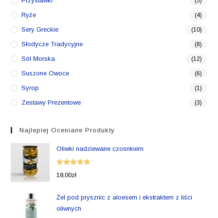
Przystawki
(5)
Ryże
(4)
Sery Greckie
(10)
Słodycze Tradycyjne
(8)
Sól Morska
(12)
Suszone Owoce
(6)
Syrop
(1)
Zestawy Prezentowe
(3)
Najlepiej Oceniane Produkty
Oliwki nadziewane czosnkiem
Oceniono
18,00
zł
5.00
na 5
Żel pod prysznic z aloesem i ekstraktem z liści
oliwnych