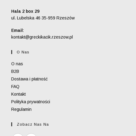
Hala 2 box 29
ul. Lubelska 46 35-959 Rzeszów
Email:
Opens
kontakt@greckikacik.rzeszow.pl
in
your
O Nas
application
O nas
B2B
Dostawa i płatność
FAQ
Kontakt
Polityka prywatności
Regulamin
Zobacz Nas Na