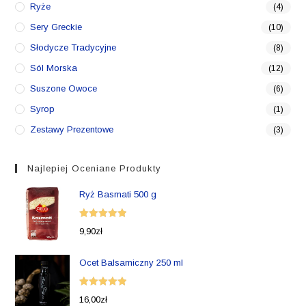
Ryże
(4)
Sery Greckie
(10)
Słodycze Tradycyjne
(8)
Sól Morska
(12)
Suszone Owoce
(6)
Syrop
(1)
Zestawy Prezentowe
(3)
Najlepiej Oceniane Produkty
Ryż Basmati 500 g
Oceniono
9,90
zł
5.00
na 5
Ocet Balsamiczny 250 ml
Oceniono
16,00
zł