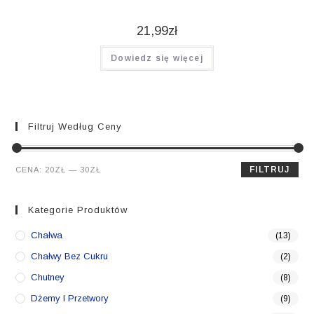
21,99
zł
Dowiedz się więcej
Filtruj Według Ceny
Cena
Cena
FILTRUJ
CENA:
20ZŁ
—
30ZŁ
min.
maks.
Kategorie Produktów
Chałwa
(13)
Chałwy Bez Cukru
(2)
Chutney
(8)
Dżemy I Przetwory
(9)