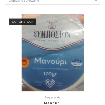
Domyślne sortowanie
OUT OF STOCK
Sery greckie
Manouri