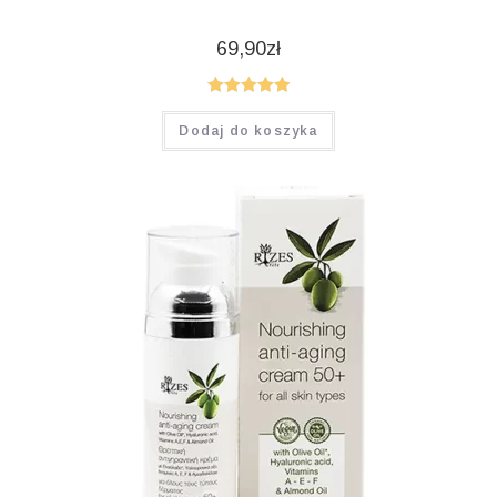
69,90
zł
Oceniono
Dodaj do koszyka
5.00
na 5