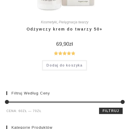
Kosmetyki
,
Pielęgnacja twarzy
Odżywczy krem do twarzy 50+
69,90
zł
Oceniono
Dodaj do koszyka
5.00
na 5
Filtruj Według Ceny
Cena
Cena
FILTRUJ
CENA:
60ZŁ
—
70ZŁ
min.
maks.
Kategorie Produktów