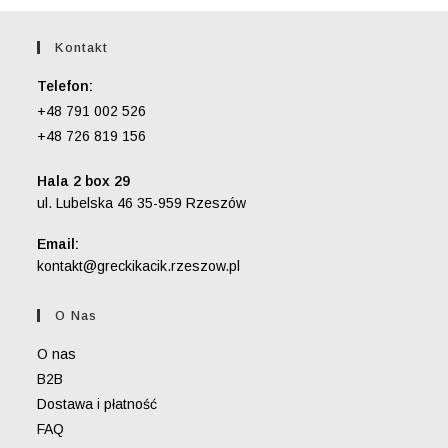
Kontakt
Telefon:
+48 791 002 526
+48 726 819 156
Hala 2 box 29
ul. Lubelska 46 35-959 Rzeszów
Email:
Opens
kontakt@greckikacik.rzeszow.pl
in
your
O Nas
application
O nas
B2B
Dostawa i płatność
FAQ