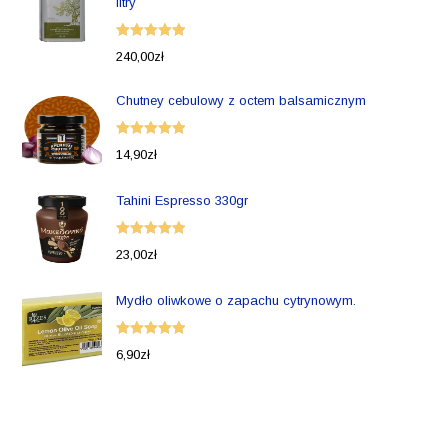
litry
Oceniono
240,00
zł
5.00
na 5
Chutney cebulowy z octem balsamicznym
Oceniono
14,90
zł
5.00
na 5
Tahini Espresso 330gr
Oceniono
23,00
zł
5.00
na 5
Mydło oliwkowe o zapachu cytrynowym.
Oceniono
6,90
zł
5.00
na 5