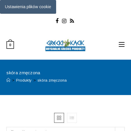
Ustawienia plików cookie
Skip
to
content
0
skóra zmęczona
>
Produkty
>
skóra zmęczona