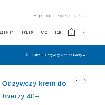
Moje konto
Koszyk
Kontakt
TOGGLE
RZEPISY
SKLEP
FAQ
B2B
0
>
Sklep
>
Odżywczy krem do twarzy 40+
WEBSITE
SEARCH
Odżywczy krem do
twarzy 40+