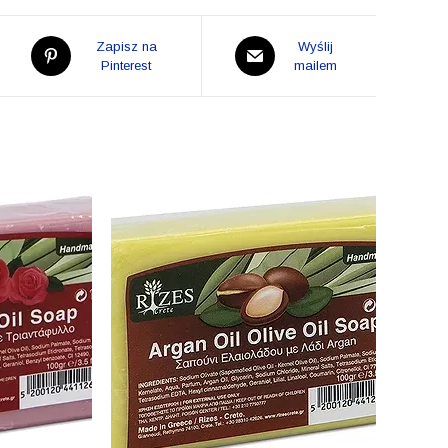
Opens
Opens
Zapisz na
Wyślij
in
Pinterest
in
mailem
a
a
new
new
window
window