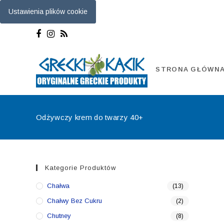
Ustawienia plików cookie
Skip
to
content
STRONA GŁÓWN
Odżywczy krem do twarzy 40+
Kategorie Produktów
Chałwa
(13)
Chałwy Bez Cukru
(2)
Chutney
(8)