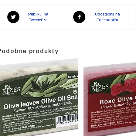
Opens
Opens
Publikuj na
Udostępnij na
in
Tweeter'ze
in
Facebook'u
a
a
new
new
window
window
Podobne produkty