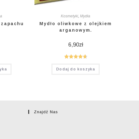
ła
Kosmetyki
,
Mydła
 zapachu
Mydło oliwkowe z olejkiem
arganowym.
6,90
zł
Oceniono
yka
Dodaj do koszyka
4.75
na 5
Znajdź Nas