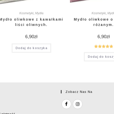
Kosmetyki
,
Mydła
Kosmetyki
,
Myd
Mydło oliwkowe z kawałkami
Mydło oliwkowe o
liści oliwnych.
różanym.
6,90
zł
6,90
zł
Dodaj do koszyka
Oceniono
Dodaj do kosz
5.00
na 5
Zobacz Nas Na