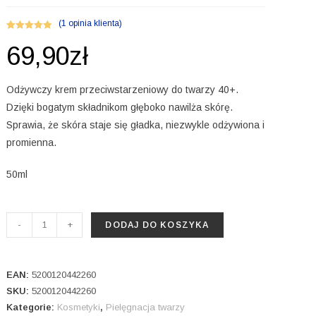
(
1
opinia klienta)
Oceniony
1
69,90
zł
5.00
na 5 na
podstawie
oceny klienta
Odżywczy krem przeciwstarzeniowy do twarzy 40+.
Dzięki bogatym składnikom głęboko nawilża skórę.
Sprawia, że skóra staje się gładka, niezwykle odżywiona i
promienna.
50ml
ilość
-
+
DODAJ DO KOSZYKA
Odżywczy
krem
do
EAN:
5200120442260
twarzy
SKU:
5200120442260
Kategorie:
Kosmetyki
,
Pielęgnacja twarzy
40+