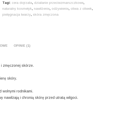
Tagi:
cera dojrzała
,
działanie przeciwzmarszczkowe
,
naturalny kosmetyk
,
nawilżenie
,
odżywienie
,
oliwa z oliwek
,
pielęgnacja twarzy
,
skóra zmęczona
KOWE
OPINIE (1)
j i zmęczonej skórze.
erę skóry.
ed wolnymi rodnikami.
y nawilżają i chronią skórę przed utratą wilgoci.