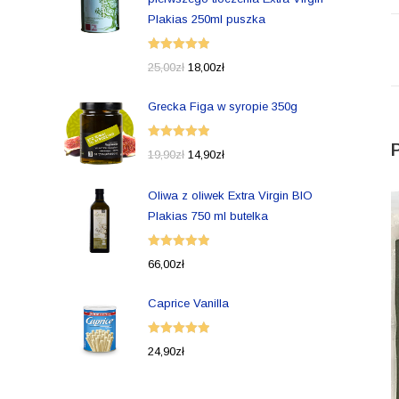
Plakias 250ml puszka
Oceniono
25,00
zł
18,00
zł
5.00
na 5
Grecka Figa w syropie 350g
Oceniono
19,90
zł
14,90
zł
5.00
na 5
Oliwa z oliwek Extra Virgin BIO
Plakias 750 ml butelka
Oceniono
66,00
zł
5.00
na 5
Caprice Vanilla
Oceniono
24,90
zł
5.00
na 5