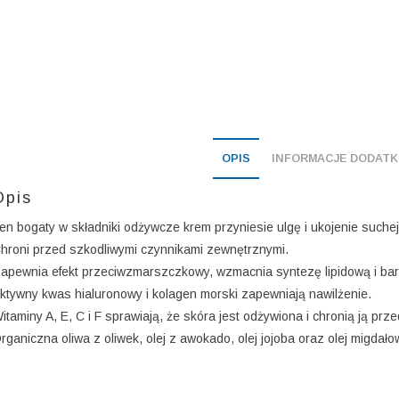
OPIS
INFORMACJE DODAT
Opis
en bogaty w składniki odżywcze krem przyniesie ulgę i ukojenie suche
hroni przed szkodliwymi czynnikami zewnętrznymi.
apewnia efekt przeciwzmarszczkowy, wzmacnia syntezę lipidową i bari
ktywny kwas hialuronowy i kolagen morski zapewniają nawilżenie.
itaminy A, E, C i F sprawiają, że skóra jest odżywiona i chronią ją prz
rganiczna oliwa z oliwek, olej z awokado, olej jojoba oraz olej migdałow