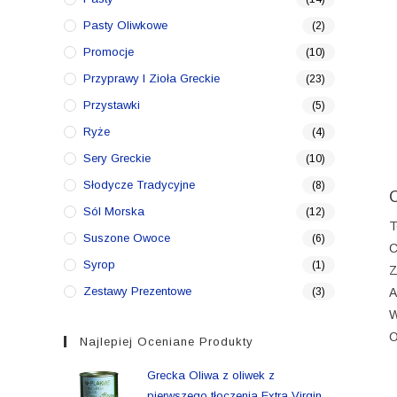
Pasty Oliwkowe
(2)
Promocje
(10)
Przyprawy I Zioła Greckie
(23)
Przystawki
(5)
Ryże
(4)
Sery Greckie
(10)
Słodycze Tradycyjne
(8)
Sól Morska
(12)
T
Suszone Owoce
(6)
C
Syrop
(1)
Z
Zestawy Prezentowe
(3)
A
W
O
Najlepiej Oceniane Produkty
Grecka Oliwa z oliwek z
pierwszego tłoczenia Extra Virgin