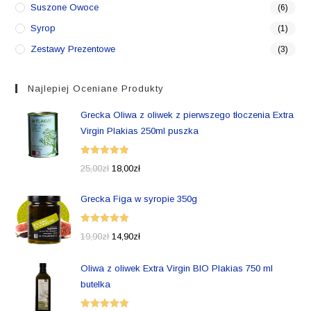
Suszone Owoce
(6)
Syrop
(1)
Zestawy Prezentowe
(3)
Najlepiej Oceniane Produkty
Grecka Oliwa z oliwek z pierwszego tłoczenia Extra
Virgin Plakias 250ml puszka
Oceniono
25,00
zł
18,00
zł
5.00
na 5
Grecka Figa w syropie 350g
Oceniono
19,90
zł
14,90
zł
5.00
na 5
Oliwa z oliwek Extra Virgin BIO Plakias 750 ml
butelka