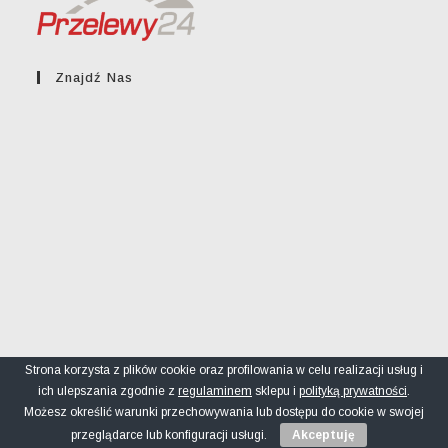
Znajdź Nas
Strona korzysta z plików cookie oraz profilowania w celu realizacji usług i
ich ulepszania zgodnie z
regulaminem
sklepu i
polityką prywatności
.
Regulamin sklepu
Polityka prywatności
FAQ
Możesz określić warunki przechowywania lub dostępu do cookie w swojej
© greckikacik.rzeszow.pl
przeglądarce lub konfiguracji usługi.
Akceptuję