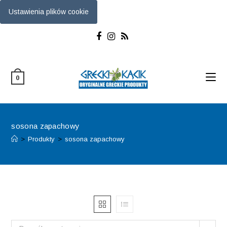
Ustawienia plików cookie
Skip
to
content
0
sosona zapachowy
>
Produkty
>
sosona zapachowy