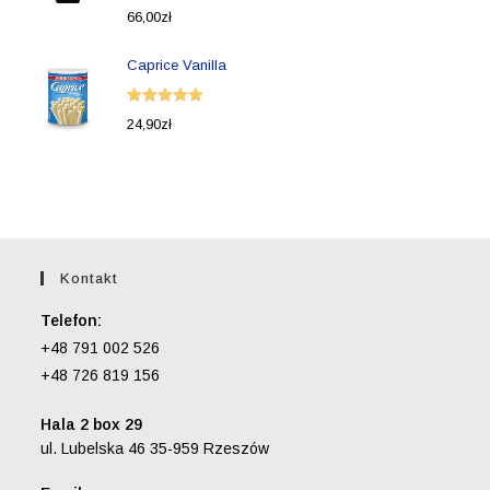
Oceniono
66,00
zł
5.00
na 5
Caprice Vanilla
Oceniono
24,90
zł
5.00
na 5
Kontakt
Telefon:
+48 791 002 526
+48 726 819 156
Hala 2 box 29
ul. Lubelska 46 35-959 Rzeszów