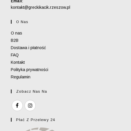
Email:
Opens
kontakt@greckikacik.rzeszow.pl
in
your
O Nas
application
O nas
B2B
Dostawa i płatność
FAQ
Kontakt
Polityka prywatności
Regulamin
Zobacz Nas Na
Płać Z Przelewy 24