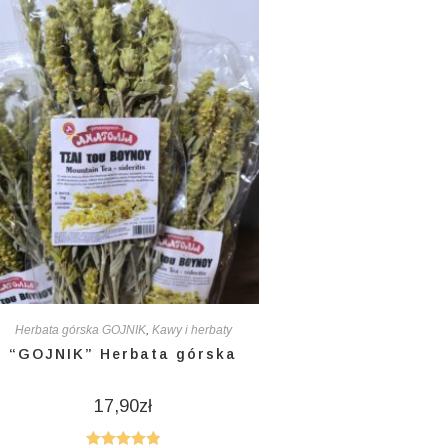
Herbata górska GOJNIK
,
Kawy i herbaty
“GOJNIK” Herbata górska
17,90
zł