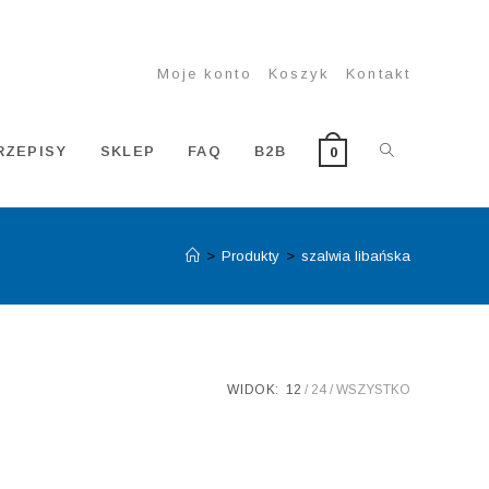
Moje konto
Koszyk
Kontakt
TOGGLE
RZEPISY
SKLEP
FAQ
B2B
0
>
Produkty
>
szalwia libańska
WEBSITE
SEARCH
WIDOK:
12
24
WSZYSTKO