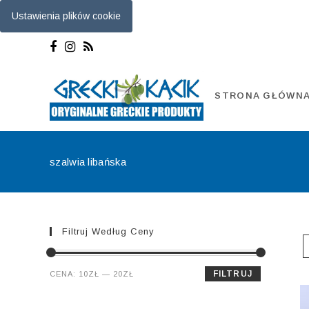
Ustawienia plików cookie
Skip
to
content
STRONA GŁÓWN
szalwia libańska
Filtruj Według Ceny
Cena
Cena
FILTRUJ
CENA:
10ZŁ
—
20ZŁ
min.
maks.