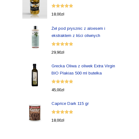
Oceniono
18,00
zł
5.00
na 5
Żel pod prysznic z aloesem i
ekstraktem z liści oliwnych
Oceniono
29,90
zł
5.00
na 5
Grecka Oliwa z oliwek Extra Virgin
BIO Plakias 500 ml butelka
Oceniono
45,00
zł
5.00
na 5
Caprice Dark 115 gr
Oceniono
18,00
zł
5.00
na 5