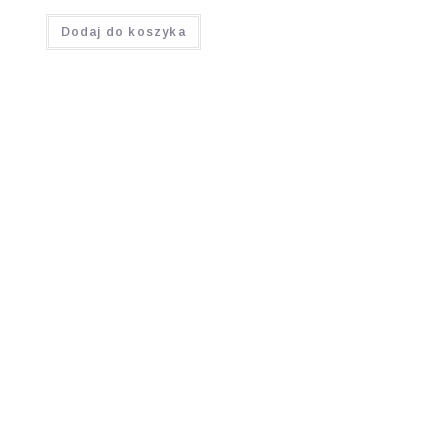
Oceniono
Dodaj do koszyka
4.95
na 5