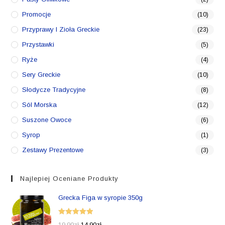
Promocje
(10)
Przyprawy I Zioła Greckie
(23)
Przystawki
(5)
Ryże
(4)
Sery Greckie
(10)
Słodycze Tradycyjne
(8)
Sól Morska
(12)
Suszone Owoce
(6)
Syrop
(1)
Zestawy Prezentowe
(3)
Najlepiej Oceniane Produkty
Grecka Figa w syropie 350g
Oceniono
19,90
zł
14,90
zł