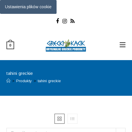
Ustawienia plików cookie
Skip
to
content
0
tahini greckie
>
Produkty
>
tahini greckie