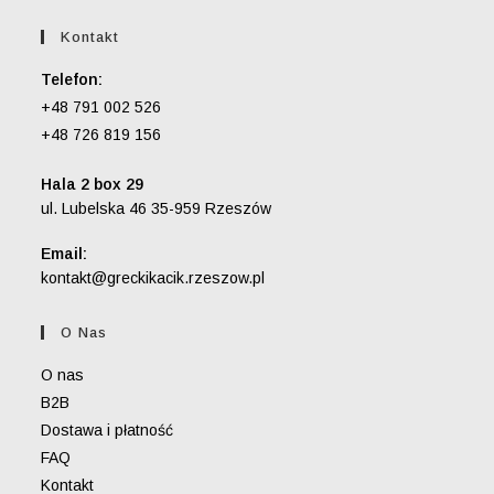
Kontakt
Telefon:
+48 791 002 526
+48 726 819 156
Hala 2 box 29
ul. Lubelska 46 35-959 Rzeszów
Email:
Opens
kontakt@greckikacik.rzeszow.pl
in
your
O Nas
application
O nas
B2B
Dostawa i płatność
FAQ
Kontakt