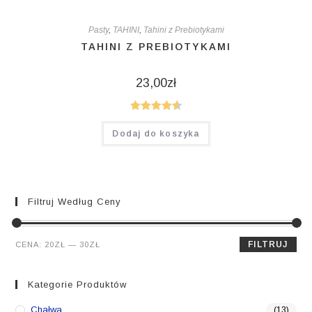
Pasty
,
TAHINI
,
Tahini z Prebiotykami
TAHINI Z PREBIOTYKAMI
23,00
zł
Oceniono
Dodaj do koszyka
4.60
na 5
Filtruj Według Ceny
Cena
Cena
FILTRUJ
CENA:
20ZŁ
—
30ZŁ
min.
maks.
Kategorie Produktów
Chałwa
(13)