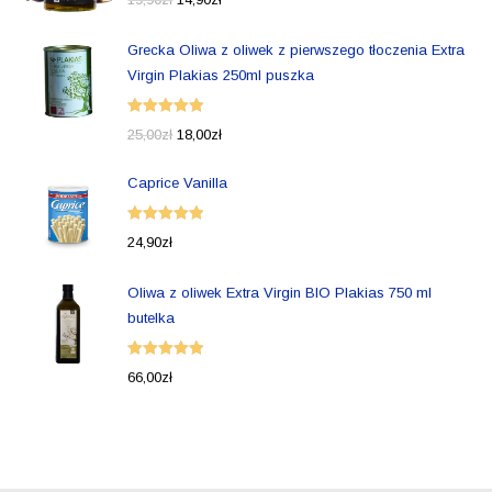
5.00
na 5
Grecka Oliwa z oliwek z pierwszego tłoczenia Extra
Virgin Plakias 250ml puszka
Oceniono
25,00
zł
18,00
zł
5.00
na 5
Caprice Vanilla
Oceniono
24,90
zł
5.00
na 5
Oliwa z oliwek Extra Virgin BIO Plakias 750 ml
butelka
Oceniono
66,00
zł
5.00
na 5