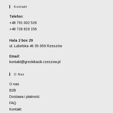
Kontakt
Telefon:
+48 791 002 526
+48 726 819 156
Hala 2 box 29
ul. Lubelska 46 35-959 Rzeszów
Email:
Opens
kontakt@greckikacik.rzeszow.pl
in
your
O Nas
application
O nas
B2B
Dostawa i płatność
FAQ
Kontakt