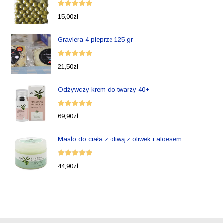
Oceniono
15,00
zł
5.00
na 5
Graviera 4 pieprze 125 gr
Oceniono
21,50
zł
5.00
na 5
Odżywczy krem do twarzy 40+
Oceniono
69,90
zł
5.00
na 5
Masło do ciała z oliwą z oliwek i aloesem
Oceniono
44,90
zł
5.00
na 5