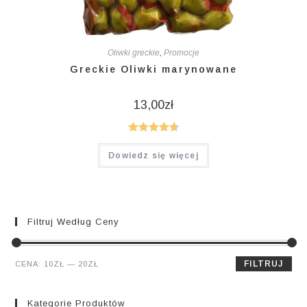
Oliwki greckie
,
Promocje
Greckie Oliwki marynowane
13,00
zł
Oceniono
Dowiedz się więcej
4.64
na 5
Filtruj Według Ceny
Cena
Cena
FILTRUJ
CENA:
10ZŁ
—
20ZŁ
min.
maks.
Kategorie Produktów