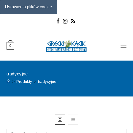
Ustawienia plików cookie
Skip
to
content
0
tradycyjne
>
Produkty
>
tradycyjne