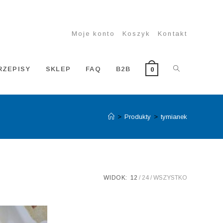
Moje konto
Koszyk
Kontakt
TOGGLE
RZEPISY
SKLEP
FAQ
B2B
0
>
Produkty
>
tymianek
WEBSITE
SEARCH
WIDOK:
12
24
WSZYSTKO