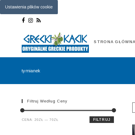
Ustawienia plików cookie
Skip
to
content
STRONA GŁÓWN
tymianek
Filtruj Według Ceny
Cena
Cena
FILTRUJ
CENA:
20ZŁ
—
70ZŁ
min.
maks.