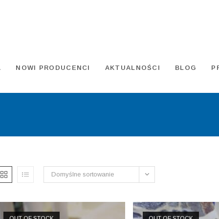
A
NOWI PRODUCENCI
AKTUALNOŚCI
BLOG
P
Domyślne sortowanie
OUT OF STOCK
OUT OF STOCK