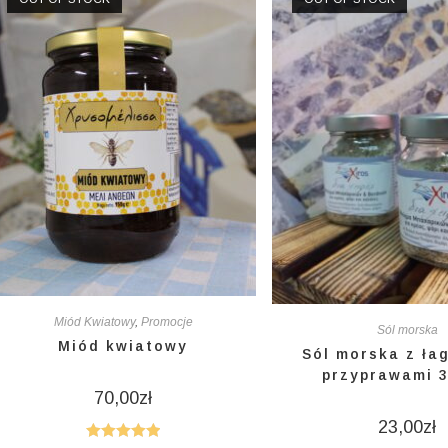
Miód Kwiatowy
,
Promocje
Sól morska
Miód kwiatowy
Sól morska z ła
przyprawami 3
70,00
zł
23,00
zł