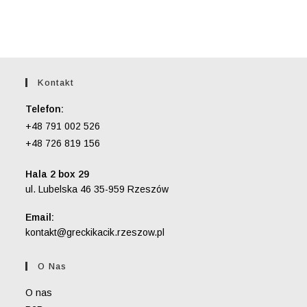
Kontakt
Telefon:
+48 791 002 526
+48 726 819 156
Hala 2 box 29
ul. Lubelska 46 35-959 Rzeszów
Email:
Opens
kontakt@greckikacik.rzeszow.pl
in
your
O Nas
application
O nas