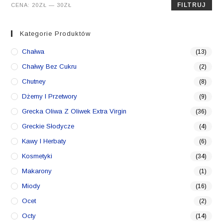
Cena
Cena
FILTRUJ
CENA:
20ZŁ
—
30ZŁ
min.
maks.
Kategorie Produktów
Chałwa
(13)
Chałwy Bez Cukru
(2)
Chutney
(8)
Dżemy I Przetwory
(9)
Grecka Oliwa Z Oliwek Extra Virgin
(36)
Greckie Słodycze
(4)
Kawy I Herbaty
(6)
Kosmetyki
(34)
Makarony
(1)
Miody
(16)
Ocet
(2)
Octy
(14)