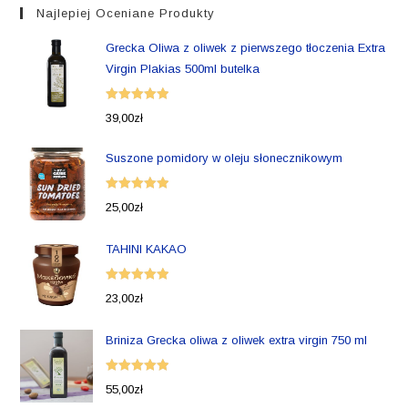
Najlepiej Oceniane Produkty
Grecka Oliwa z oliwek z pierwszego tłoczenia Extra
Virgin Plakias 500ml butelka
Oceniono
39,00
zł
5.00
na 5
Suszone pomidory w oleju słonecznikowym
Oceniono
25,00
zł
5.00
na 5
TAHINI KAKAO
Oceniono
23,00
zł
5.00
na 5
Briniza Grecka oliwa z oliwek extra virgin 750 ml
Oceniono
55,00
zł
5.00
na 5