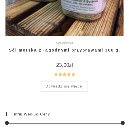
Sól morska
Sól morska z łagodnymi przyprawami 300 g.
23,00
zł
Oceniono
Dowiedz się więcej
5.00
na 5
Filtruj Według Ceny