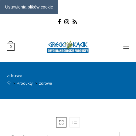
Ustawienia plików cookie
Skip
to
content
0
zdrowe
>
Produkty
>
zdrowe