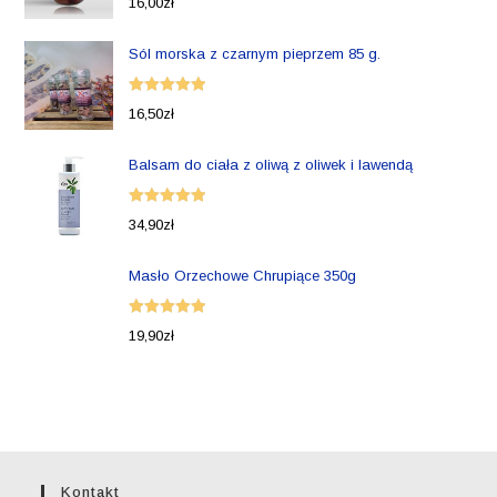
16,00
zł
5.00
na 5
Sól morska z czarnym pieprzem 85 g.
Oceniono
16,50
zł
5.00
na 5
Balsam do ciała z oliwą z oliwek i lawendą
Oceniono
34,90
zł
5.00
na 5
Masło Orzechowe Chrupiące 350g
Oceniono
19,90
zł
5.00
na 5
Kontakt