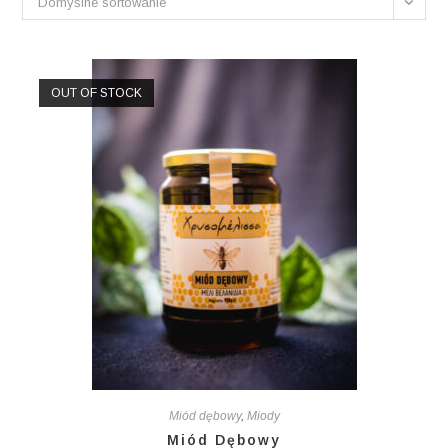
Domyślne sortowanie
OUT OF STOCK
Miód dębowy
,
Miody
Miód Dębowy