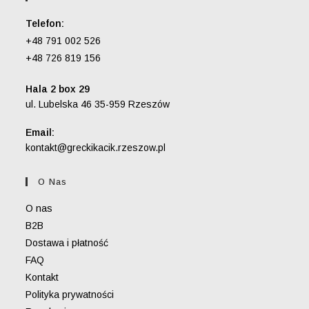
Telefon:
+48 791 002 526
+48 726 819 156
Hala 2 box 29
ul. Lubelska 46 35-959 Rzeszów
Email:
Opens
kontakt@greckikacik.rzeszow.pl
in
your
O Nas
application
O nas
B2B
Dostawa i płatność
FAQ
Kontakt
Polityka prywatności