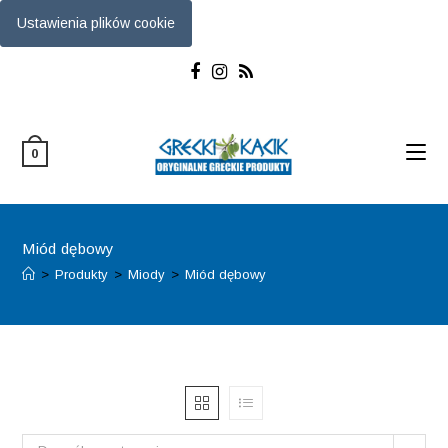
Ustawienia plików cookie
Skip
to
content
0
Miód dębowy
>
Produkty
>
Miody
>
Miód dębowy