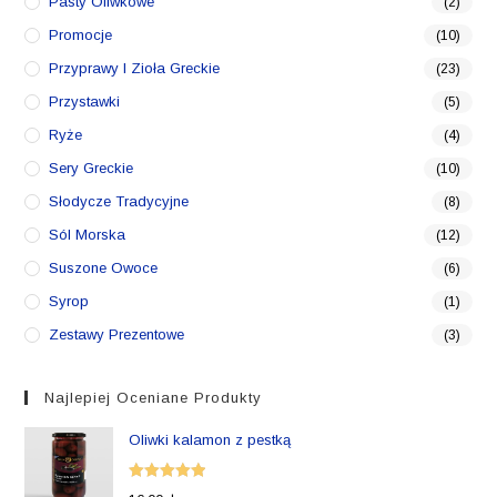
Pasty Oliwkowe
(2)
Promocje
(10)
Przyprawy I Zioła Greckie
(23)
Przystawki
(5)
Ryże
(4)
Sery Greckie
(10)
Słodycze Tradycyjne
(8)
Sól Morska
(12)
Suszone Owoce
(6)
Syrop
(1)
Zestawy Prezentowe
(3)
Najlepiej Oceniane Produkty
Oliwki kalamon z pestką
Oceniono