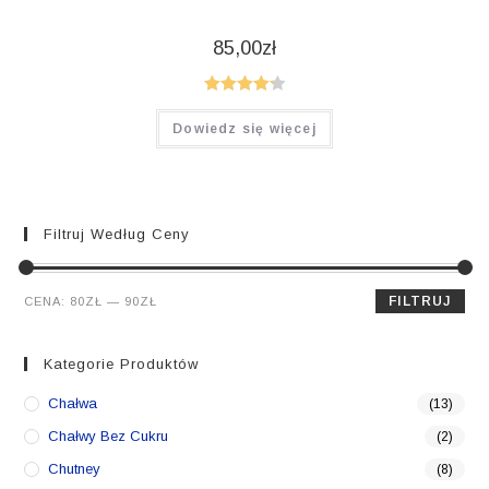
85,00
zł
Oceniono
Dowiedz się więcej
4.25
na 5
Filtruj Według Ceny
Cena
Cena
FILTRUJ
CENA:
80ZŁ
—
90ZŁ
min.
maks.
Kategorie Produktów
Chałwa
(13)
Chałwy Bez Cukru
(2)
Chutney
(8)