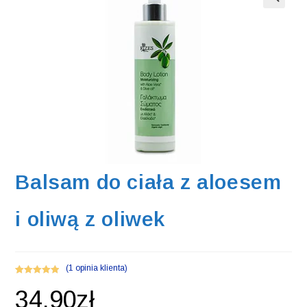
Balsam do ciała z aloesem
i oliwą z oliwek
(
1
opinia klienta)
Oceniony
1
34,90
zł
5.00
na 5 na