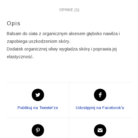
OPINIE (1)
Opis
Balsam do ciała z organicznym aloesem głęboko nawilża i
zapobiega uszkodzeniom skóry.
Dodatek organicznej oliwy wygładza skórę i poprawia jej
elastyczność.
Opens
Opens
in
in
a
a
Publikuj na Tweeter'ze
Udostępnij na Facebook'u
new
new
window
window
Opens
Opens
in
in