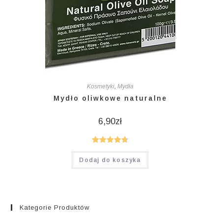
Kosmetyki
,
Mydła
Mydło oliwkowe naturalne
6,90
zł
Oceniono
Dodaj do koszyka
4.75
na 5
Kategorie Produktów