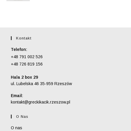
5.00
na 5
Kontakt
Telefon:
+48 791 002 526
+48 726 819 156
Hala 2 box 29
ul. Lubelska 46 35-959 Rzeszów
Email:
Opens
kontakt@greckikacik.rzeszow.pl
in
your
O Nas
application
O nas