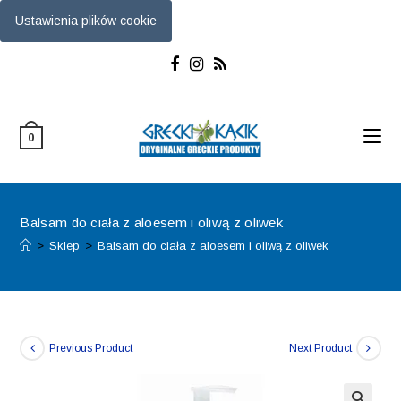
Ustawienia plików cookie
Skip
to
content
0
Balsam do ciała z aloesem i oliwą z oliwek
>
Sklep
>
Balsam do ciała z aloesem i oliwą z oliwek
Previous Product
Next Product