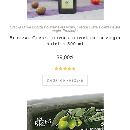
Grecka Oliwa Briniza z oliwek extra virgin
,
Grecka Oliwa z oliwek extra
virgin
,
Promocje
Briniza- Grecka oliwa z oliwek extra virgin
butelka 500 ml
39,00
zł
Oceniono
Dodaj do koszyka
4.67
na 5