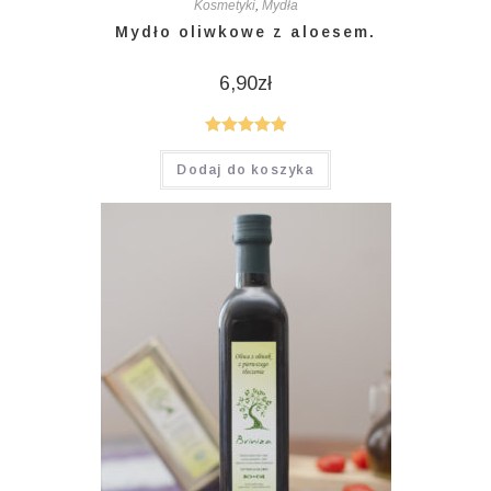
Kosmetyki
,
Mydła
Mydło oliwkowe z aloesem.
6,90
zł
Oceniono
Dodaj do koszyka
5.00
na 5