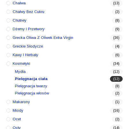
Chałwa
(13)
Chałwy Bez Cukru
(2)
Chutney
(8)
Dżemy I Przetwory
(9)
Grecka Oliwa Z Oliwek Extra Virgin
(36)
Greckie Słodycze
(4)
Kawy I Herbaty
(6)
Kosmetyki
(34)
Mydła
(12)
Pielęgnacja ciała
(12)
Pielęgnacja twarzy
(8)
Pielęgnacja włosów
(2)
Makarony
(1)
Miody
(16)
Ocet
(2)
Octy
(14)