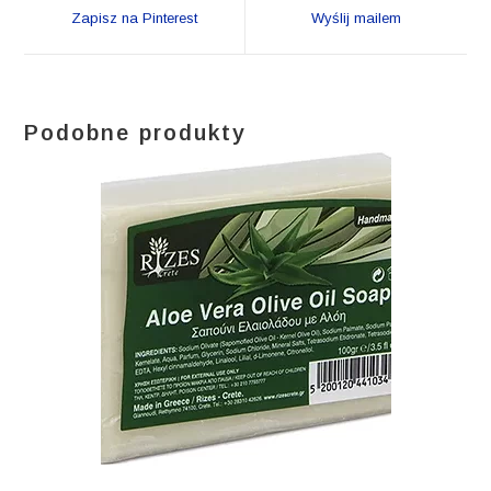
a
a
Zapisz na Pinterest
Wyślij mailem
new
new
window
window
Podobne produkty