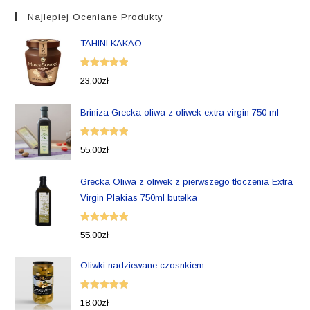
Najlepiej Oceniane Produkty
TAHINI KAKAO
Oceniono
23,00
zł
5.00
na 5
Briniza Grecka oliwa z oliwek extra virgin 750 ml
Oceniono
55,00
zł
5.00
na 5
Grecka Oliwa z oliwek z pierwszego tłoczenia Extra
Virgin Plakias 750ml butelka
Oceniono
55,00
zł
5.00
na 5
Oliwki nadziewane czosnkiem
Oceniono
18,00
zł