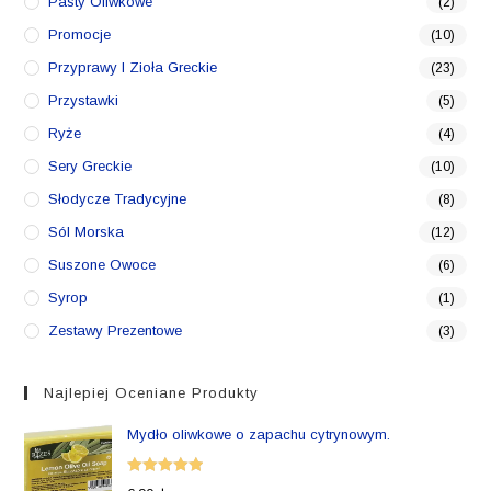
Pasty Oliwkowe
(2)
Promocje
(10)
Przyprawy I Zioła Greckie
(23)
Przystawki
(5)
Ryże
(4)
Sery Greckie
(10)
Słodycze Tradycyjne
(8)
Sól Morska
(12)
Suszone Owoce
(6)
Syrop
(1)
Zestawy Prezentowe
(3)
Najlepiej Oceniane Produkty
Mydło oliwkowe o zapachu cytrynowym.
Oceniono