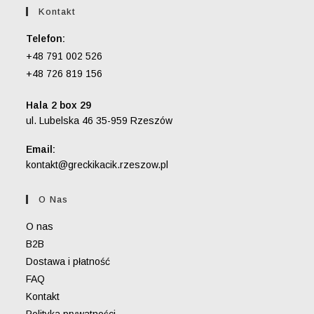
Kontakt
Telefon:
+48 791 002 526
+48 726 819 156
Hala 2 box 29
ul. Lubelska 46 35-959 Rzeszów
Email:
Opens
kontakt@greckikacik.rzeszow.pl
in
your
O Nas
application
O nas
B2B
Dostawa i płatność
FAQ
Kontakt