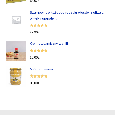
6,90
zł
5.00
na 5
Szampon do każdego rodzaju włosów z oliwą z
oliwek i granatem.
Oceniono
29,90
zł
5.00
na 5
Krem balsamiczny z chilli
Oceniono
16,00
zł
5.00
na 5
Miód Koumaria
Oceniono
85,00
zł
5.00
na 5