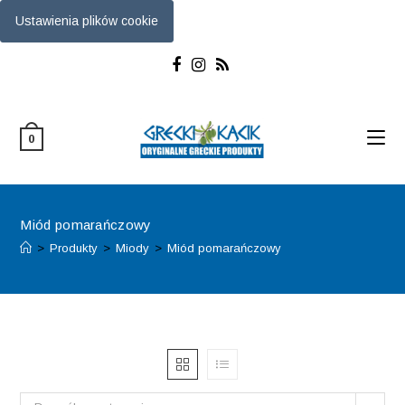
Ustawienia plików cookie
Skip
to
content
0
Miód pomarańczowy
>
Produkty
>
Miody
>
Miód pomarańczowy