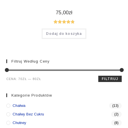
75,00
zł
Oceniono
Dodaj do koszyka
4.86
na 5
Filtruj Według Ceny
Cena
Cena
FILTRUJ
CENA:
70ZŁ
—
80ZŁ
min.
maks.
Kategorie Produktów
Chałwa
(13)
Chałwy Bez Cukru
(2)
Chutney
(8)