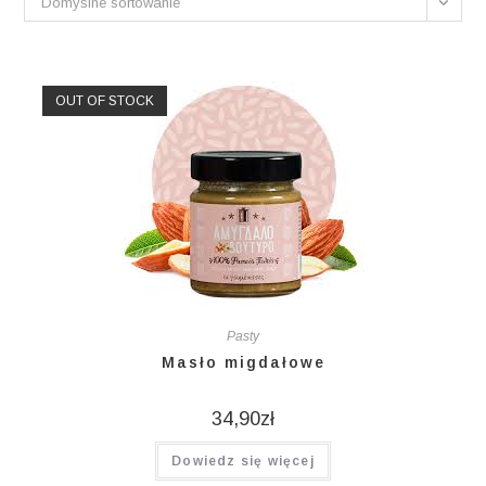
Domyślne sortowanie
OUT OF STOCK
Pasty
Masło migdałowe
34,90
zł
Dowiedz się więcej