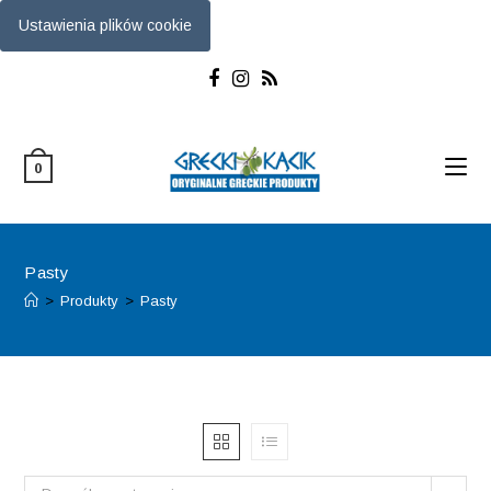
Ustawienia plików cookie
Skip
to
content
0
Pasty
>
Produkty
>
Pasty