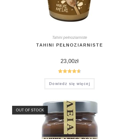
Tahini pełnoziarniste
TAHINI PEŁNOZIARNISTE
23,00
zł
Oceniono
Dowiedz się więcej
4.67
na 5
OUT OF STOCK