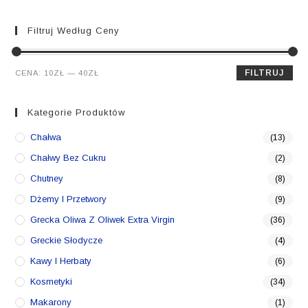
Filtruj Według Ceny
Cena
Cena
FILTRUJ
CENA:
10ZŁ
—
40ZŁ
min.
maks.
Kategorie Produktów
Chałwa
(13)
Chałwy Bez Cukru
(2)
Chutney
(8)
Dżemy I Przetwory
(9)
Grecka Oliwa Z Oliwek Extra Virgin
(36)
Greckie Słodycze
(4)
Kawy I Herbaty
(6)
Kosmetyki
(34)
Makarony
(1)