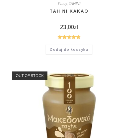
Pasty
,
TAHINI
TAHINI KAKAO
23,00
zł
Oceniono
Dodaj do koszyka
5.00
na 5
OUT OF STOCK