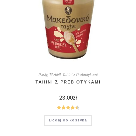
Pasty
,
TAHINI
,
Tahini z Prebiotykami
TAHINI Z PREBIOTYKAMI
23,00
zł
Oceniono
Dodaj do koszyka
4.60
na 5