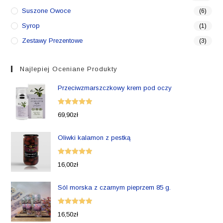
Suszone Owoce
(6)
Syrop
(1)
Zestawy Prezentowe
(3)
Najlepiej Oceniane Produkty
Przeciwzmarszczkowy krem pod oczy
Oceniono
69,90
zł
5.00
na 5
Oliwki kalamon z pestką
Oceniono
16,00
zł
5.00
na 5
Sól morska z czarnym pieprzem 85 g.
Oceniono
16,50
zł
5.00
na 5