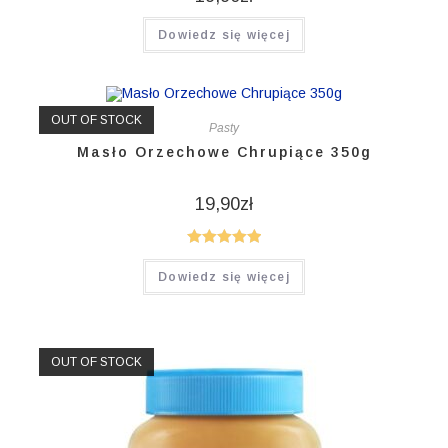
Dowiedz się więcej
OUT OF STOCK
Pasty
Masło Orzechowe Chrupiące 350g
19,90
zł
Oceniono
Dowiedz się więcej
5.00
na 5
OUT OF STOCK