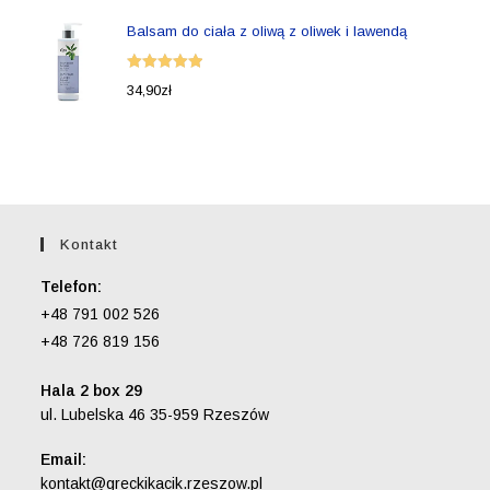
Balsam do ciała z oliwą z oliwek i lawendą
Oceniono
34,90
zł
5.00
na 5
Kontakt
Telefon:
+48 791 002 526
+48 726 819 156
Hala 2 box 29
ul. Lubelska 46 35-959 Rzeszów
Email:
Opens
kontakt@greckikacik.rzeszow.pl