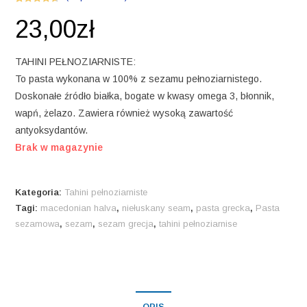
Oceniony
3
23,00
zł
4.67
na 5 na
podstawie
ocen
TAHINI PEŁNOZIARNISTE:
klientów
To pasta wykonana w 100% z sezamu pełnoziarnistego.
Doskonałe źródło białka, bogate w kwasy omega 3, błonnik,
wapń, żelazo. Zawiera również wysoką zawartość
antyoksydantów.
Brak w magazynie
Kategoria:
Tahini pełnoziarniste
Tagi:
macedonian halva
,
niełuskany seam
,
pasta grecka
,
Pasta
sezamowa
,
sezam
,
sezam grecja
,
tahini pełnoziarnise
OPIS