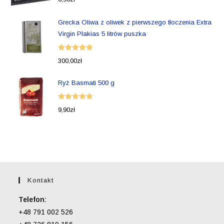
5.00
na 5
Grecka Oliwa z oliwek z pierwszego tłoczenia Extra
Virgin Plakias 5 litrów puszka
Oceniono
300,00
zł
5.00
na 5
Ryż Basmati 500 g
Oceniono
9,90
zł
5.00
na 5
Kontakt
Telefon:
+48 791 002 526