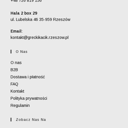
+48 726 819 156
Hala 2 box 29
ul. Lubelska 46 35-959 Rzeszów
Email:
Opens
kontakt@greckikacik.rzeszow.pl
in
your
O Nas
application
O nas
B2B
Dostawa i płatność
FAQ
Kontakt
Polityka prywatności
Regulamin
Zobacz Nas Na