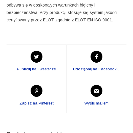
odbywa się w doskonałych warunkach higieny i
bezpieczeństwa. Przy produkcji stosuje się system jakości
certyfiowany przez ELOT zgodnie z ELOT EN ISO 9001.
Opens
Opens
in
in
a
a
Publikuj na Tweeter'ze
Udostępnij na Facebook'u
new
new
window
window
Opens
Opens
in
in
a
a
Zapisz na Pinterest
Wyślij mailem
new
new
window
window