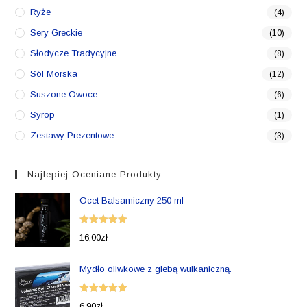
Ryże
(4)
Sery Greckie
(10)
Słodycze Tradycyjne
(8)
Sól Morska
(12)
Suszone Owoce
(6)
Syrop
(1)
Zestawy Prezentowe
(3)
Najlepiej Oceniane Produkty
Ocet Balsamiczny 250 ml
Oceniono
16,00
zł
5.00
na 5
Mydło oliwkowe z glebą wulkaniczną.
Oceniono
6,90
zł