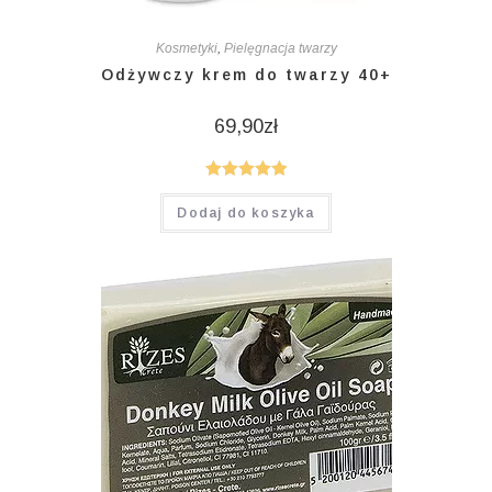
Kosmetyki
,
Pielęgnacja twarzy
Odżywczy krem do twarzy 40+
69,90
zł
Oceniono
Dodaj do koszyka
5.00
na 5