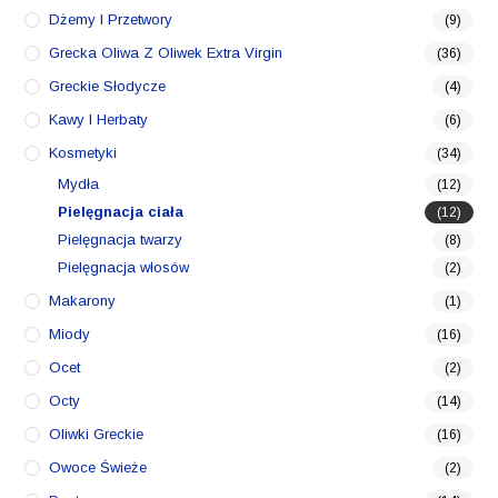
Dżemy I Przetwory
(9)
Grecka Oliwa Z Oliwek Extra Virgin
(36)
Greckie Słodycze
(4)
Kawy I Herbaty
(6)
Kosmetyki
(34)
Mydła
(12)
Pielęgnacja ciała
(12)
Pielęgnacja twarzy
(8)
Pielęgnacja włosów
(2)
Makarony
(1)
Miody
(16)
Ocet
(2)
Octy
(14)
Oliwki Greckie
(16)
Owoce Świeże
(2)