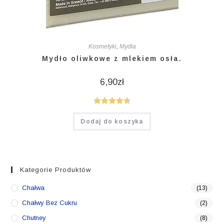
Kosmetyki
,
Mydła
Mydło oliwkowe z mlekiem osła.
6,90
zł
Oceniono
Dodaj do koszyka
4.50
na 5
Kategorie Produktów
Chałwa
(13)
Chałwy Bez Cukru
(2)
Chutney
(8)