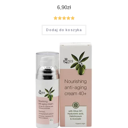
6,90
zł
Oceniono
Dodaj do koszyka
5.00
na 5