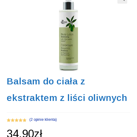
Balsam do ciała z
ekstraktem z liści oliwnych
(
2
opinie klienta)
Oceniony
2
34,90
zł
5.00
na 5 na