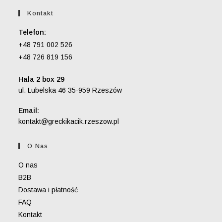
Kontakt
Telefon:
+48 791 002 526
+48 726 819 156
Hala 2 box 29
ul. Lubelska 46 35-959 Rzeszów
Email:
Opens
kontakt@greckikacik.rzeszow.pl
in
your
O Nas
application
O nas
B2B
Dostawa i płatność
FAQ
Kontakt