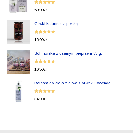
Oceniono
69,90
zł
5.00
na 5
Oliwki kalamon z pestką
Oceniono
16,00
zł
5.00
na 5
Sól morska z czarnym pieprzem 85 g.
Oceniono
16,50
zł
5.00
na 5
Balsam do ciała z oliwą z oliwek i lawendą
Oceniono
34,90
zł
5.00
na 5