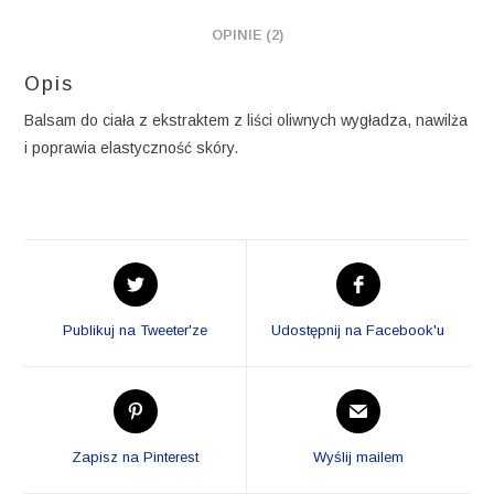
OPINIE (2)
Opis
Balsam do ciała z ekstraktem z liści oliwnych wygładza, nawilża
i poprawia elastyczność skóry.
Opens
Opens
in
in
a
a
Publikuj na Tweeter'ze
Udostępnij na Facebook'u
new
new
window
window
Opens
Opens
in
in
a
a
Zapisz na Pinterest
Wyślij mailem
new
new
window
window