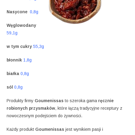
Nasycone
0,8g
Węglowodany
59,1g
w tym cukry
55,3g
błonnik
1,8g
białka
0,8g
sól
0,8g
Produkty firmy
Goumenissas
to szeroka gama
ręcznie
robionych przysmaków
, które łączą tradycyjne receptury z
nowoczesnym podejściem do żywności.
Każdy produkt
Goumenissas
jest wynikiem pasji i