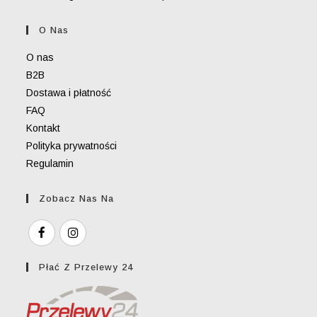
in
your
O Nas
application
O nas
B2B
Dostawa i płatność
FAQ
Kontakt
Polityka prywatności
Regulamin
Zobacz Nas Na
Płać Z Przelewy 24