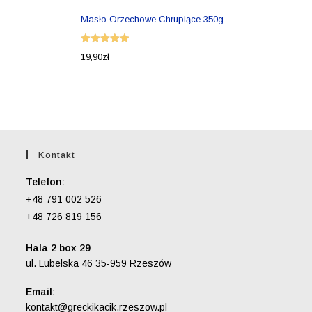
Masło Orzechowe Chrupiące 350g
Oceniono
19,90
zł
5.00
na 5
Kontakt
Telefon:
+48 791 002 526
+48 726 819 156
Hala 2 box 29
ul. Lubelska 46 35-959 Rzeszów
Email:
Opens
kontakt@greckikacik.rzeszow.pl