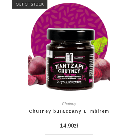
OUT OF STOCK
Chutney
Chutney buraczany z imbirem
14,90
zł