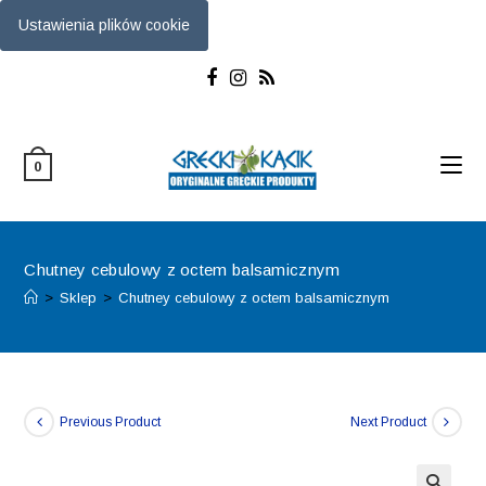
Ustawienia plików cookie
Skip
to
content
0
Chutney cebulowy z octem balsamicznym
>
Sklep
>
Chutney cebulowy z octem balsamicznym
Previous Product
Next Product