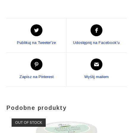
Opens
Opens
in
in
a
a
Publikuj na Tweeter'ze
Udostępnij na Facebook'u
new
new
window
window
Opens
Opens
in
in
a
a
Zapisz na Pinterest
Wyślij mailem
new
new
window
window
Podobne produkty
OUT OF STOCK