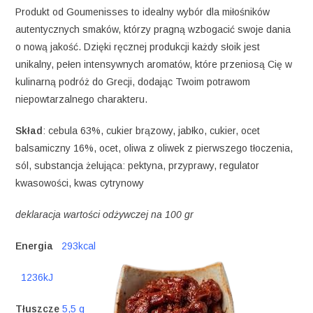
Produkt od Goumenisses to idealny wybór dla miłośników
autentycznych smaków, którzy pragną wzbogacić swoje dania
o nową jakość. Dzięki ręcznej produkcji każdy słoik jest
unikalny, pełen intensywnych aromatów, które przeniosą Cię w
kulinarną podróż do Grecji, dodając Twoim potrawom
niepowtarzalnego charakteru.
Skład
: cebula 63%, cukier brązowy, jabłko, cukier, ocet
balsamiczny 16%, ocet, oliwa z oliwek z pierwszego tłoczenia,
sól, substancja żelująca: pektyna, przyprawy, regulator
kwasowości, kwas cytrynowy
deklaracja wartości odżywczej na 100 gr
Energia
293kcal
1236kJ
Tłuszcze
5,5 g