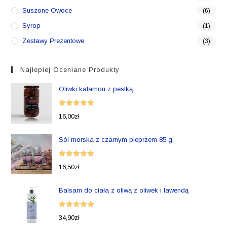
Suszone Owoce
(6)
Syrop
(1)
Zestawy Prezentowe
(3)
Najlepiej Oceniane Produkty
Oliwki kalamon z pestką
Oceniono
16,00
zł
5.00
na 5
Sól morska z czarnym pieprzem 85 g.
Oceniono
16,50
zł
5.00
na 5
Balsam do ciała z oliwą z oliwek i lawendą
Oceniono
34,90
zł
5.00
na 5