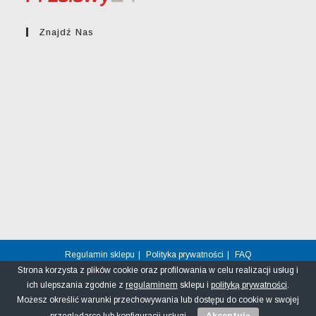
Znajdź Nas
Regulamin sklepu
Polityka prywatności
FAQ
Strona korzysta z plików cookie oraz profilowania w celu realizacji usług i
© greckikacik.rzeszow.pl
ich ulepszania zgodnie z
regulaminem
sklepu i
polityką prywatności
.
Możesz określić warunki przechowywania lub dostępu do cookie w swojej