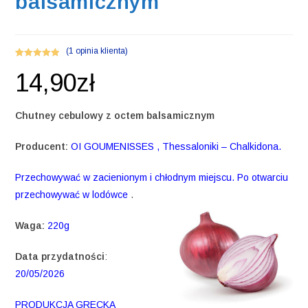
balsamicznym
(
1
opinia klienta)
Oceniony
1
14,90
zł
5.00
na 5 na
podstawie
oceny klienta
Chutney cebulowy z octem balsamicznym
Producent:
OI GOUMENISSES , Thessaloniki – Chalkidona.
Przechowywać w zacienionym i chłodnym miejscu. Po otwarciu
przechowywać w lodówce
.
Waga:
220g
Data przydatności
:
20/05/2026
PRODUKCJA GRECKA