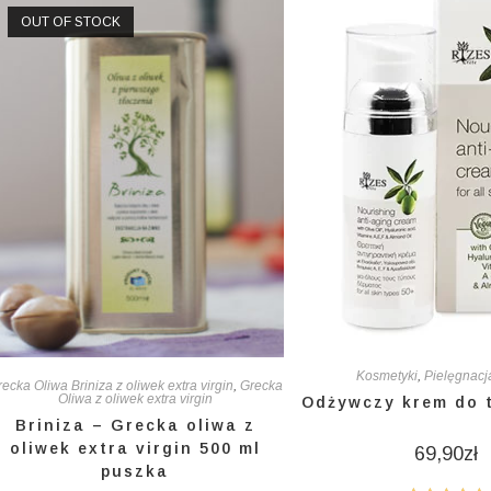
OUT OF STOCK
Kosmetyki
,
Pielęgnacj
ecka Oliwa Briniza z oliwek extra virgin
,
Grecka
Oliwa z oliwek extra virgin
Odżywczy krem do 
Briniza – Grecka oliwa z
oliwek extra virgin 500 ml
69,90
zł
puszka