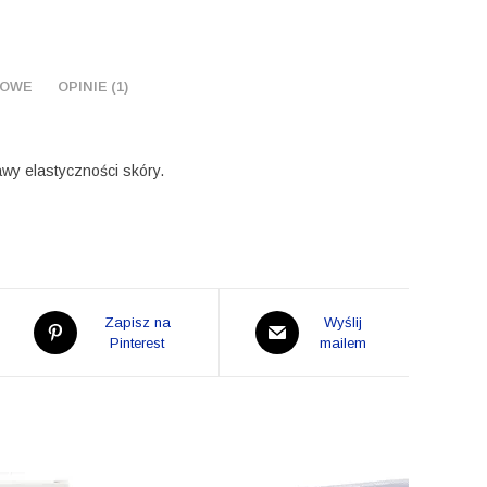
lawendą
KOWE
OPINIE (1)
awy elastyczności skóry.
Opens
Opens
Zapisz na
Wyślij
in
Pinterest
in
mailem
a
a
new
new
window
window