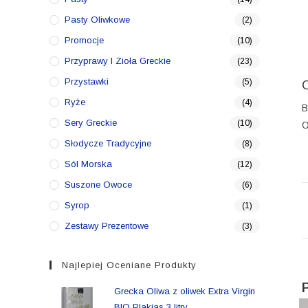
Pasty Oliwkowe
(2)
Promocje
(10)
Przyprawy I Zioła Greckie
(23)
Przystawki
(5)
Ryże
(4)
B
Sery Greckie
(10)
O
Słodycze Tradycyjne
(8)
Sól Morska
(12)
Suszone Owoce
(6)
Syrop
(1)
Zestawy Prezentowe
(3)
Najlepiej Oceniane Produkty
Grecka Oliwa z oliwek Extra Virgin
BIO Plakias 3 litry