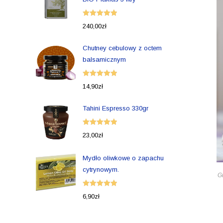
Oceniono
240,00
zł
5.00
na 5
Chutney cebulowy z octem
balsamicznym
Oceniono
14,90
zł
5.00
na 5
Tahini Espresso 330gr
Oceniono
23,00
zł
5.00
na 5
Mydło oliwkowe o zapachu
cytrynowym.
Gr
Oceniono
6,90
zł
5.00
na 5