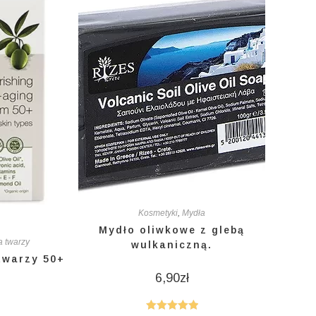
Kosmetyki
,
Mydła
Mydło oliwkowe z glebą
a twarzy
wulkaniczną.
twarzy 50+
6,90
zł