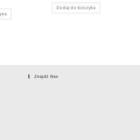
Oceniono
Dodaj do koszyka
5.00
na 5
yka
Znajdź Nas