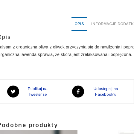
OPIS
INFORMACJE DODAT
Opis
alsam z organiczną oliwa z oliwek przyczynia się do nawilżenia i popr
rganiczna lawenda sprawia, że skóra jest zrelaksowana i odprężona.
Opens
Opens
Publikuj na
Udostępnij na
in
Tweeter'ze
in
Facebook'u
a
a
new
new
window
window
Podobne produkty