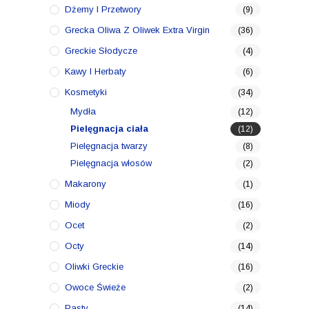
Dżemy I Przetwory
(9)
Grecka Oliwa Z Oliwek Extra Virgin
(36)
Greckie Słodycze
(4)
Kawy I Herbaty
(6)
Kosmetyki
(34)
Mydła
(12)
Pielęgnacja ciała
(12)
Pielęgnacja twarzy
(8)
Pielęgnacja włosów
(2)
Makarony
(1)
Miody
(16)
Ocet
(2)
Octy
(14)
Oliwki Greckie
(16)
Owoce Świeże
(2)
Pasty
(14)