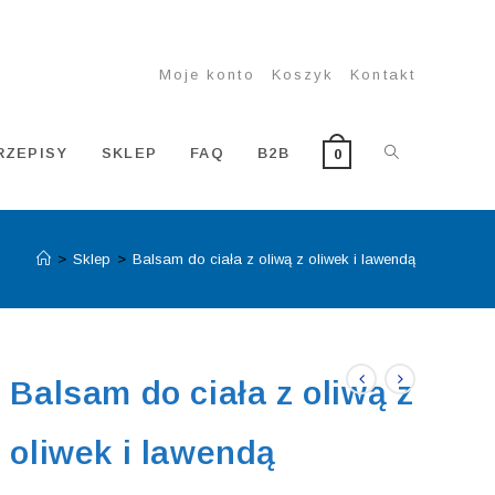
Moje konto
Koszyk
Kontakt
TOGGLE
RZEPISY
SKLEP
FAQ
B2B
0
>
Sklep
>
Balsam do ciała z oliwą z oliwek i lawendą
WEBSITE
SEARCH
Balsam do ciała z oliwą z
oliwek i lawendą