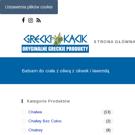
Ustawienia plików cookie
Skip
to
content
STRONA GŁÓWN
Balsam do ciała z oliwą z oliwek i lawendą
Kategorie Produktów
Chałwa
(13)
Chałwy Bez Cukru
(2)
Chutney
(8)