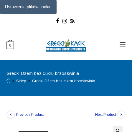
Ustawienia plików cookie
Skip
to
content
0
Grecki Dżem bez cukru brzoskwinia
>
Sklep
>
Grecki Dżem bez cukru brzoskwinia
Previous Product
Next Product