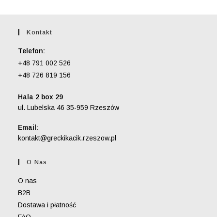
Kontakt
Telefon:
+48 791 002 526
+48 726 819 156
Hala 2 box 29
ul. Lubelska 46 35-959 Rzeszów
Email:
Opens
kontakt@greckikacik.rzeszow.pl
in
your
O Nas
application
O nas
B2B
Dostawa i płatność