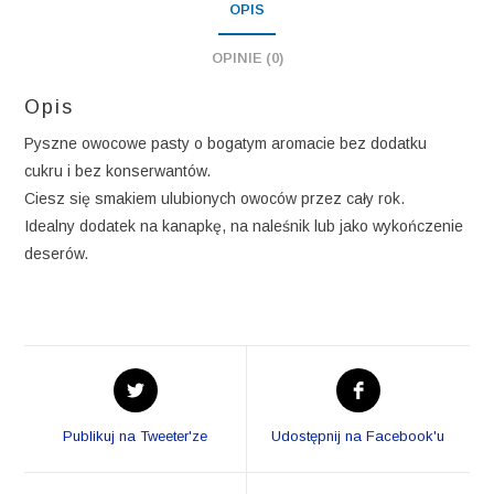
OPIS
OPINIE (0)
Opis
Pyszne owocowe pasty o bogatym aromacie bez dodatku
cukru i bez konserwantów.
Ciesz się smakiem ulubionych owoców przez cały rok.
Idealny dodatek na kanapkę, na naleśnik lub jako wykończenie
deserów.
Opens
Opens
in
in
a
a
Publikuj na Tweeter'ze
Udostępnij na Facebook'u
new
new
window
window