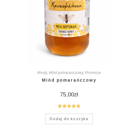
Miody
,
Miód pomarańczowy
,
Promocje
Miód pomarańczowy
75,00
zł
Oceniono
Dodaj do koszyka
4.86
na 5