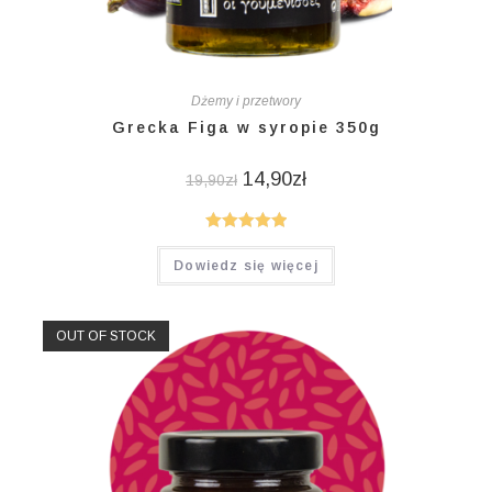
Dżemy i przetwory
Grecka Figa w syropie 350g
14,90
zł
19,90
zł
Oceniono
Dowiedz się więcej
5.00
na 5
OUT OF STOCK