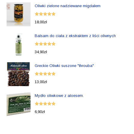
Oliwki zielone nadziewane migdałem
Oceniono
18,00
zł
5.00
na 5
Balsam do ciała z ekstraktem z liści oliwnych
Oceniono
34,90
zł
5.00
na 5
Greckie Oliwki suszone "throuba"
Oceniono
13,00
zł
5.00
na 5
Mydło oliwkowe z aloesem.
Oceniono
6,90
zł
5.00
na 5