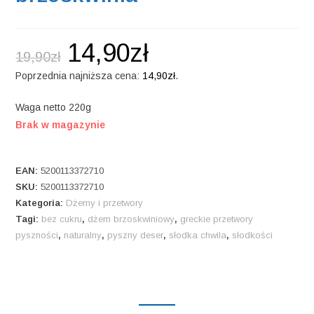
14,90
zł
19,90
zł
Poprzednia najniższa cena:
14,90
zł
.
Waga netto 220g
Brak w magazynie
EAN:
5200113372710
SKU:
5200113372710
Kategoria:
Dżemy i przetwory
Tagi:
bez cukru
,
dżem brzoskwiniowy
,
greckie przetwory
pyszności
,
naturalny
,
pyszny deser
,
słodka chwila
,
słodkości