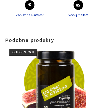
Opens
Opens
in
in
a
a
Zapisz na Pinterest
Wyślij mailem
new
new
window
window
Podobne produkty
OUT OF STOCK