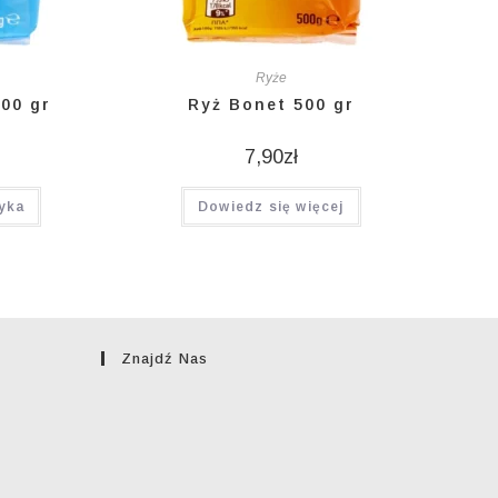
Ryże
500 gr
Ryż Bonet 500 gr
7,90
zł
yka
Dowiedz się więcej
Znajdź Nas