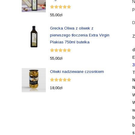
N
p
Oceniono
55,00
zł
5.00
na 5
D
Grecka Oliwa z oliwek z
pierwszego tłoczenia Extra Virgin
Z
Plakias 750ml butelka
d
Oceniono
E
55,00
zł
5.00
na 5
3
Oliwki nadziewane czosnkiem
T
N
Oceniono
N
18,00
zł
5.00
na 5
W
W
w
b
b
s