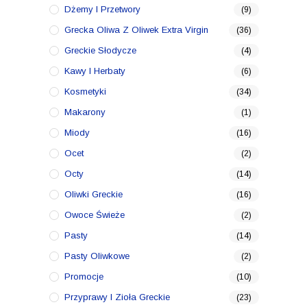
Dżemy I Przetwory
(9)
Grecka Oliwa Z Oliwek Extra Virgin
(36)
Greckie Słodycze
(4)
Kawy I Herbaty
(6)
Kosmetyki
(34)
Makarony
(1)
Miody
(16)
Ocet
(2)
Octy
(14)
Oliwki Greckie
(16)
Owoce Świeże
(2)
Pasty
(14)
Pasty Oliwkowe
(2)
Promocje
(10)
Przyprawy I Zioła Greckie
(23)