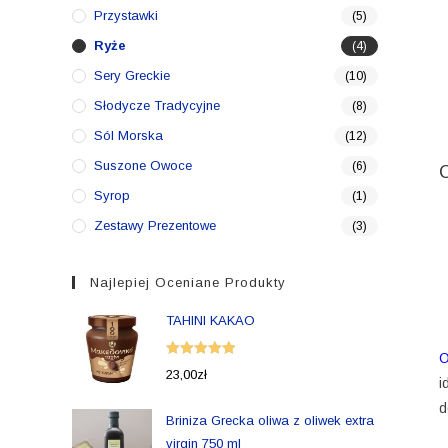
Przystawki
(5)
Ryże
(4)
Sery Greckie
(10)
Słodycze Tradycyjne
(8)
Sól Morska
(12)
Suszone Owoce
(6)
Syrop
(1)
Zestawy Prezentowe
(3)
Najlepiej Oceniane Produkty
TAHINI KAKAO
O
Oceniono
23,00
zł
i
5.00
na 5
d
Briniza Grecka oliwa z oliwek extra
virgin 750 ml