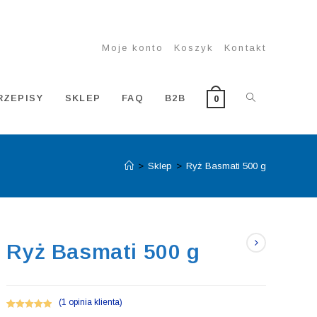
Moje konto
Koszyk
Kontakt
TOGGLE
RZEPISY
SKLEP
FAQ
B2B
0
>
Sklep
>
Ryż Basmati 500 g
WEBSITE
SEARCH
Ryż Basmati 500 g
(
1
opinia klienta)
Oceniony
1