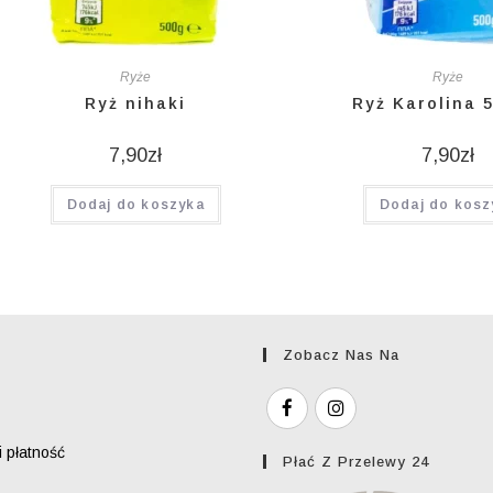
Ryże
Ryże
Ryż nihaki
Ryż Karolina 
7,90
zł
7,90
zł
Dodaj do koszyka
Dodaj do kosz
Zobacz Nas Na
 płatność
Płać Z Przelewy 24