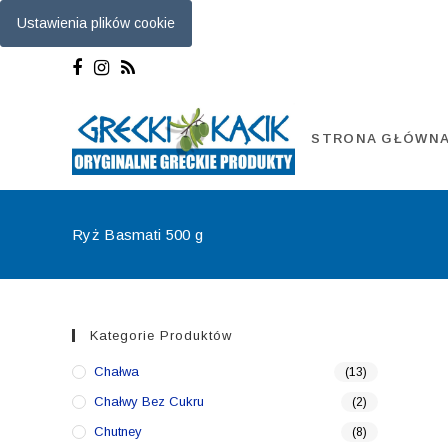
Ustawienia plików cookie
Skip
to
content
STRONA GŁÓWN
Ryż Basmati 500 g
Kategorie Produktów
Chałwa
(13)
Chałwy Bez Cukru
(2)
Chutney
(8)