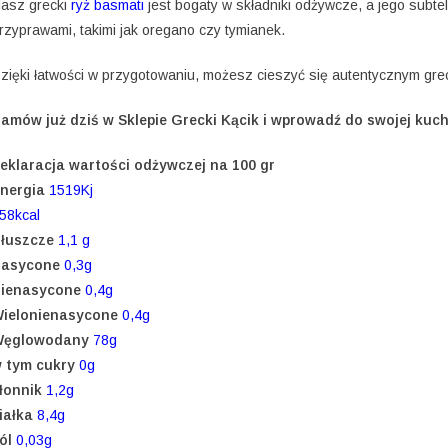
asz grecki
ryż basmati
jest bogaty w składniki odżywcze, a jego subte
rzyprawami, takimi jak oregano czy tymianek.
zięki łatwości w przygotowaniu, możesz cieszyć się autentycznym greck
amów już dziś w Sklepie Grecki Kącik i wprowadź do swojej kuch
eklaracja wartości odżywczej na 100 gr
nergia
1519Kj
58kcal
łuszcze
1,1 g
asycone
0,3g
ienasycone
0,4g
ielonienasycone
0,4g
ęglowodany
78g
 tym cukry
0g
łonnik
1,2g
iałka
8,4g
ól
0,03g