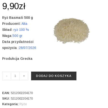
9,90
zł
5.00
na 5 na
podstawie
oceny klienta
Ryż Basmati 500 g
Producent:
Alta
Skład
:
ryż 100 %
Waga
:
500 gr
Data przydatności
spożycia
:
28/07/2026
Produkcja Grecka
ilość
-
+
DODAJ DO KOSZYKA
Ryż
Basmati
500
EAN:
5212002204170
g
SKU:
5212002204170
Kategoria:
Ryże