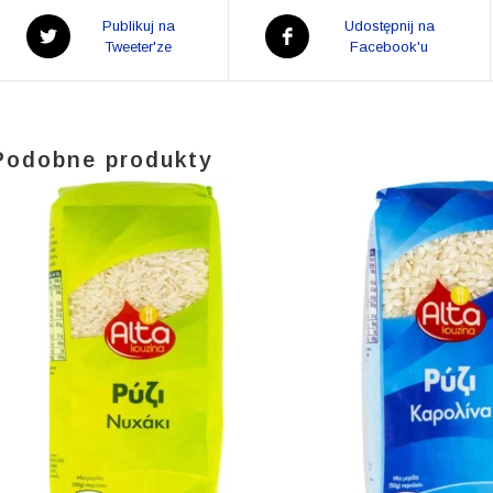
Opens
Opens
Publikuj na
Udostępnij na
in
Tweeter'ze
in
Facebook'u
a
a
new
new
window
window
Podobne produkty