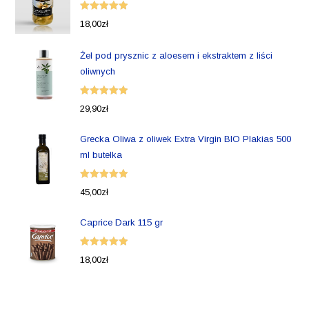
Oceniono
18,00
zł
5.00
na 5
Żel pod prysznic z aloesem i ekstraktem z liści
oliwnych
Oceniono
29,90
zł
5.00
na 5
Grecka Oliwa z oliwek Extra Virgin BIO Plakias 500
ml butelka
Oceniono
45,00
zł
5.00
na 5
Caprice Dark 115 gr
Oceniono
18,00
zł
5.00
na 5