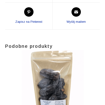
window
window
Opens
Opens
in
in
a
a
Zapisz na Pinterest
Wyślij mailem
new
new
window
window
Podobne produkty