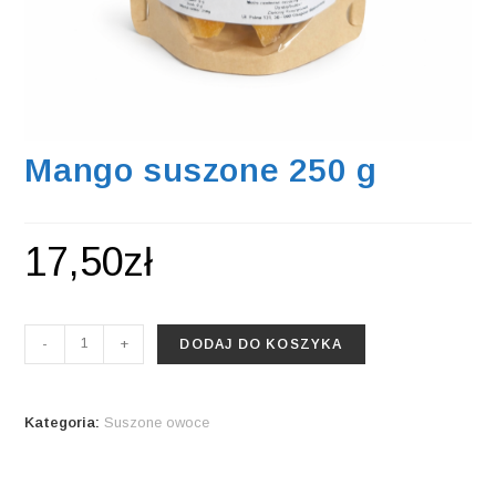
Mango suszone 250 g
17,50
zł
ilość
-
+
DODAJ DO KOSZYKA
Mango
suszone
250
Kategoria:
Suszone owoce
g