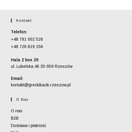
Kontakt
Telefon:
+48 791 002 526
+48 726 819 156
Hala 2 box 29
ul. Lubelska 46 35-959 Rzeszów
Email:
Opens
kontakt@greckikacik.rzeszow.pl
in
your
O Nas
application
O nas
B2B
Dostawa i płatność