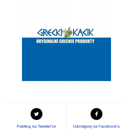
Opens
Opens
in
in
a
a
Publikuj na Tweeter'ze
Udostępnij na Facebook'u
new
new