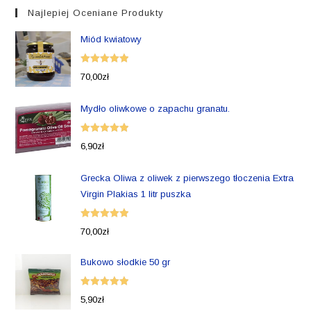
Najlepiej Oceniane Produkty
Miód kwiatowy
Oceniono
70,00
zł
5.00
na 5
Mydło oliwkowe o zapachu granatu.
Oceniono
6,90
zł
5.00
na 5
Grecka Oliwa z oliwek z pierwszego tłoczenia Extra
Virgin Plakias 1 litr puszka
Oceniono
70,00
zł
5.00
na 5
Bukowo słodkie 50 gr
Oceniono
5,90
zł
5.00
na 5