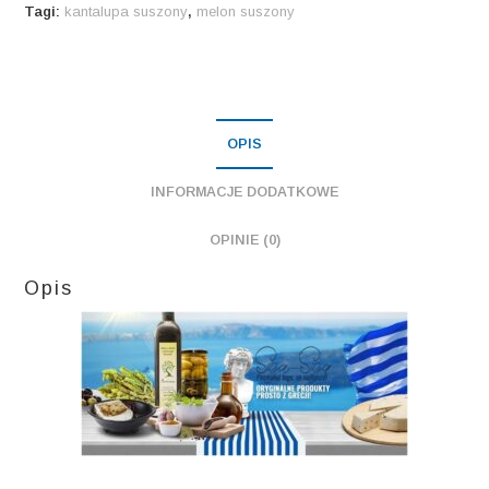
250
Tagi:
kantalupa suszony
,
melon suszony
gr
OPIS
INFORMACJE DODATKOWE
OPINIE (0)
Opis