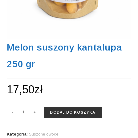
Melon suszony kantalupa
250 gr
17,50
zł
ilość
-
+
DODAJ DO KOSZYKA
Melon
suszony
kantalupa
Kategoria:
Suszone owoce