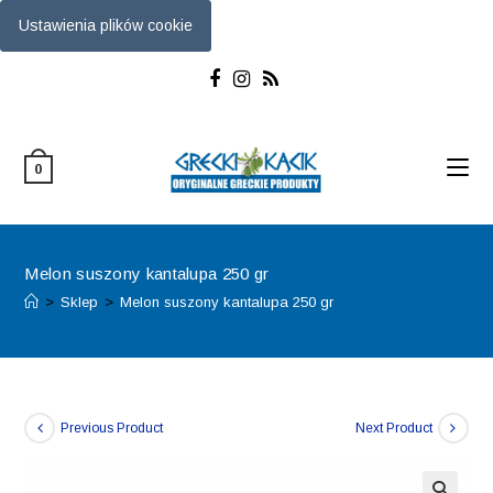
Ustawienia plików cookie
Skip
to
content
0
Melon suszony kantalupa 250 gr
>
Sklep
>
Melon suszony kantalupa 250 gr
Previous Product
Next Product