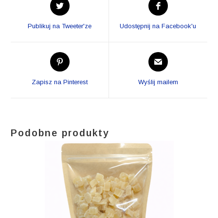
Opens
Opens
in
in
a
a
Publikuj na Tweeter'ze
Udostępnij na Facebook'u
new
new
window
window
Opens
Opens
in
in
a
a
Zapisz na Pinterest
Wyślij mailem
new
new
window
window
Podobne produkty