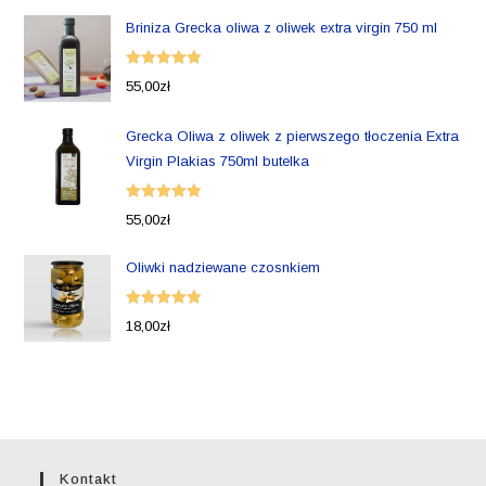
Briniza Grecka oliwa z oliwek extra virgin 750 ml
Oceniono
55,00
zł
5.00
na 5
Grecka Oliwa z oliwek z pierwszego tłoczenia Extra
Virgin Plakias 750ml butelka
Oceniono
55,00
zł
5.00
na 5
Oliwki nadziewane czosnkiem
Oceniono
18,00
zł
5.00
na 5
Kontakt