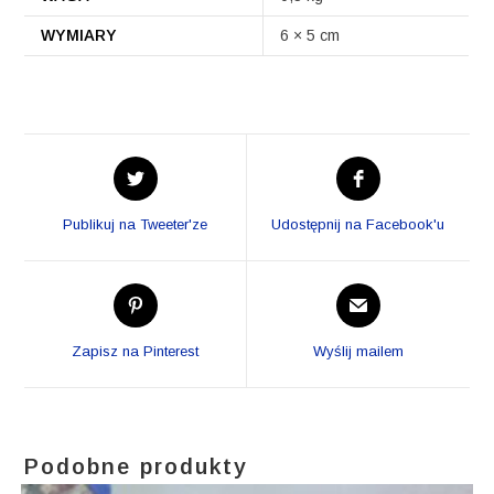
WYMIARY
6 × 5 cm
Opens
Opens
in
in
a
a
Publikuj na Tweeter'ze
Udostępnij na Facebook'u
new
new
window
window
Opens
Opens
in
in
a
a
Zapisz na Pinterest
Wyślij mailem
new
new
window
window
Podobne produkty