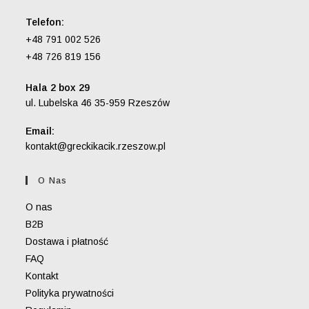
Telefon:
+48 791 002 526
+48 726 819 156
Hala 2 box 29
ul. Lubelska 46 35-959 Rzeszów
Email:
Opens
kontakt@greckikacik.rzeszow.pl
in
your
O Nas
application
O nas
B2B
Dostawa i płatność
FAQ
Kontakt
Polityka prywatności