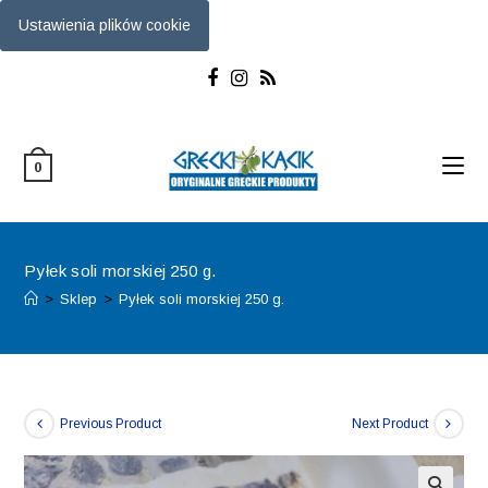
Ustawienia plików cookie
Skip
to
content
0
Pyłek soli morskiej 250 g.
>
Sklep
>
Pyłek soli morskiej 250 g.
Previous Product
Next Product