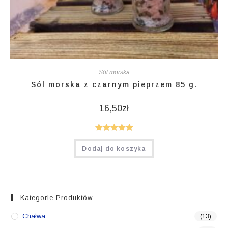
Sól morska
Sól morska z czarnym pieprzem 85 g.
16,50
zł
Oceniono
Dodaj do koszyka
5.00
na 5
Kategorie Produktów
Chałwa
(13)