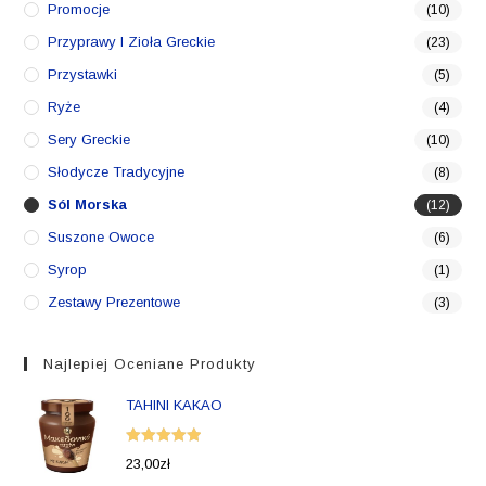
Promocje
(10)
Przyprawy I Zioła Greckie
(23)
Przystawki
(5)
Ryże
(4)
Sery Greckie
(10)
Słodycze Tradycyjne
(8)
Sól Morska
(12)
Suszone Owoce
(6)
Syrop
(1)
Zestawy Prezentowe
(3)
Najlepiej Oceniane Produkty
TAHINI KAKAO
Oceniono
23,00
zł
5.00
na 5