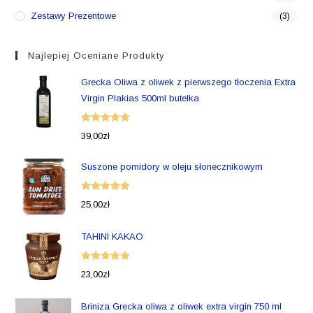
Zestawy Prezentowe
(3)
Najlepiej Oceniane Produkty
Grecka Oliwa z oliwek z pierwszego tłoczenia Extra
Virgin Plakias 500ml butelka
Oceniono
39,00
zł
5.00
na 5
Suszone pomidory w oleju słonecznikowym
Oceniono
25,00
zł
5.00
na 5
TAHINI KAKAO
Oceniono
23,00
zł
5.00
na 5
Briniza Grecka oliwa z oliwek extra virgin 750 ml