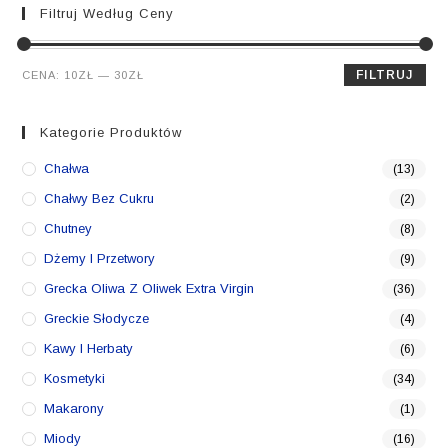
Filtruj Według Ceny
Cena
Cena
FILTRUJ
CENA:
10ZŁ
—
30ZŁ
min.
maks.
Kategorie Produktów
Chałwa
(13)
Chałwy Bez Cukru
(2)
Chutney
(8)
Dżemy I Przetwory
(9)
Grecka Oliwa Z Oliwek Extra Virgin
(36)
Greckie Słodycze
(4)
Kawy I Herbaty
(6)
Kosmetyki
(34)
Makarony
(1)
Miody
(16)