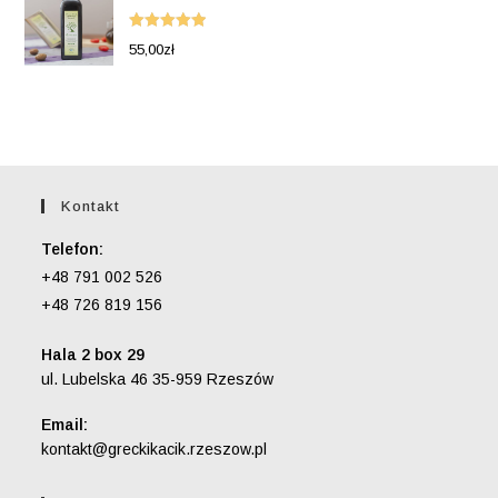
Oceniono
55,00
zł
5.00
na 5
Kontakt
Telefon:
+48 791 002 526
+48 726 819 156
Hala 2 box 29
ul. Lubelska 46 35-959 Rzeszów
Email:
Opens
kontakt@greckikacik.rzeszow.pl
in
your