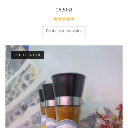
16,50
zł
Oceniono
Dodaj do koszyka
5.00
na 5
OUT OF STOCK