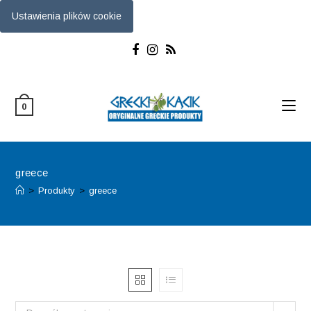
Ustawienia plików cookie
Skip
to
content
0
greece
>
Produkty
>
greece