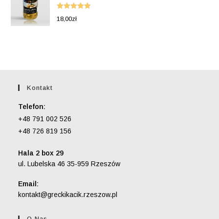
Oceniono
18,00
zł
5.00
na 5
Kontakt
Telefon:
+48 791 002 526
+48 726 819 156
Hala 2 box 29
ul. Lubelska 46 35-959 Rzeszów
Email:
Opens
kontakt@greckikacik.rzeszow.pl
in
your
O Nas