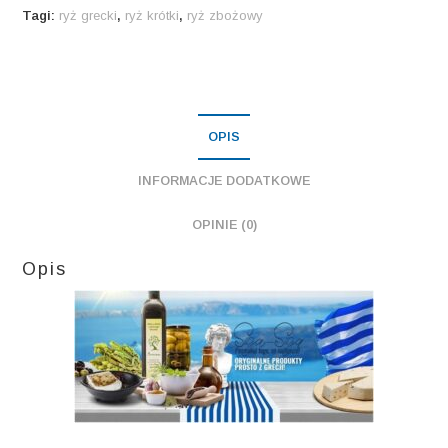
Tagi:
ryż grecki
,
ryż krótki
,
ryż zbożowy
OPIS
INFORMACJE DODATKOWE
OPINIE (0)
Opis