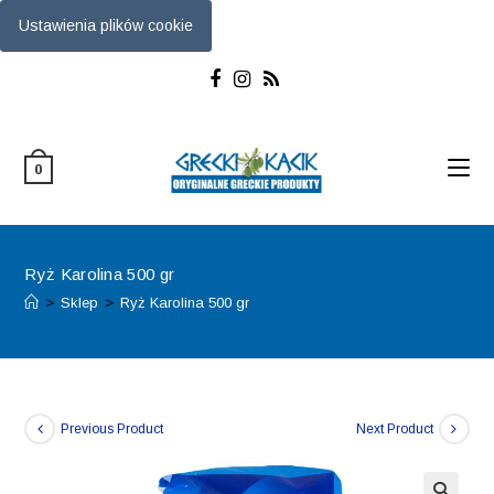
Ustawienia plików cookie
Skip
to
content
0
Ryż Karolina 500 gr
>
Sklep
>
Ryż Karolina 500 gr
Previous Product
Next Product