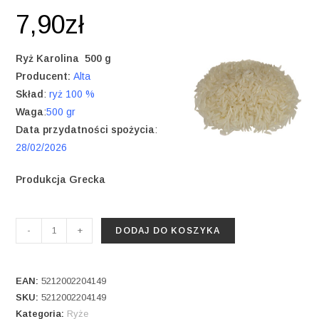
7,90
zł
Ryż Karolina 500 g
Producent:
Alta
Skład
:
ryż 100 %
Waga
:
500 gr
Data przydatności spożycia
:
28/02/2026
Produkcja Grecka
ilość
-
+
DODAJ DO KOSZYKA
Ryż
Karolina
500
EAN:
5212002204149
gr
SKU:
5212002204149
Kategoria:
Ryże