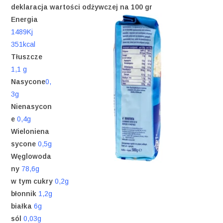
deklaracja wartości odżywczej na 100 gr
Energia
1489Kj
351kcal
Tłuszcze
1,1 g
Nasycone
0,
3g
Nienasycon
e
0,4g
Wieloniena
sycone
0,5g
Węglowoda
ny
78,6g
w tym cukry
0,2g
błonnik
1,2g
białka
6g
sól
0,03g