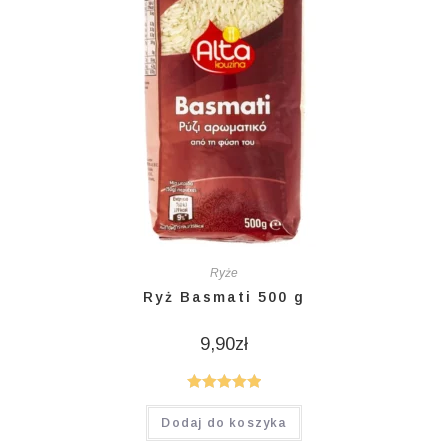
Ryże
Ryż Basmati 500 g
9,90
zł
Oceniono
Dodaj do koszyka
5.00
na 5