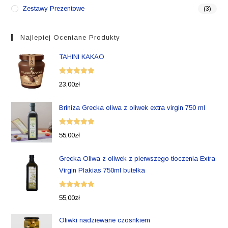
Zestawy Prezentowe
(3)
Najlepiej Oceniane Produkty
TAHINI KAKAO
Oceniono
23,00
zł
5.00
na 5
Briniza Grecka oliwa z oliwek extra virgin 750 ml
Oceniono
55,00
zł
5.00
na 5
Grecka Oliwa z oliwek z pierwszego tłoczenia Extra
Virgin Plakias 750ml butelka
Oceniono
55,00
zł
5.00
na 5
Oliwki nadziewane czosnkiem