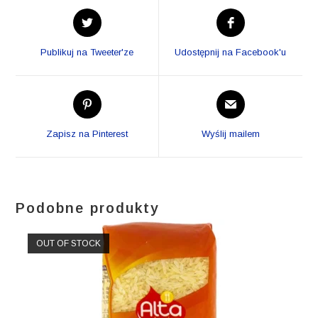
Opens
Opens
in
in
a
a
Publikuj na Tweeter'ze
Udostępnij na Facebook'u
new
new
window
window
Opens
Opens
in
in
a
a
Zapisz na Pinterest
Wyślij mailem
new
new
window
window
Podobne produkty
OUT OF STOCK