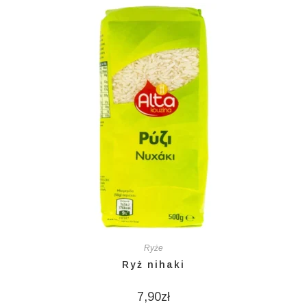
Ryże
Ryż nihaki
7,90
zł