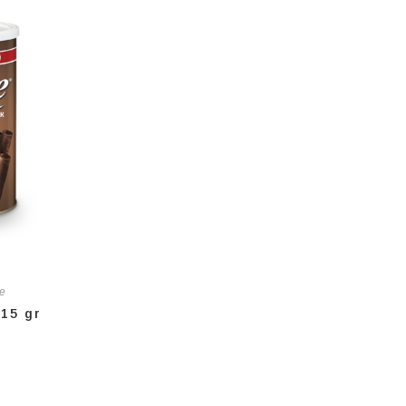
ze
115 gr