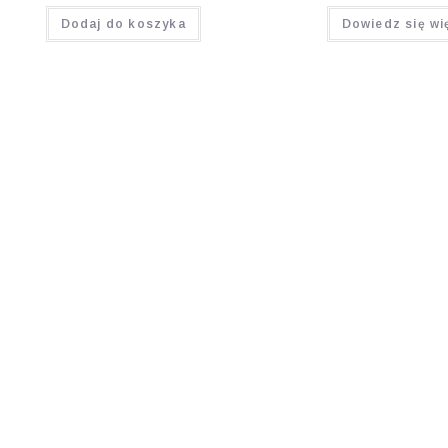
Oceniono
Oceniono
Dodaj do koszyka
Dowiedz się wi
5.00
na 5
5.00
na 5