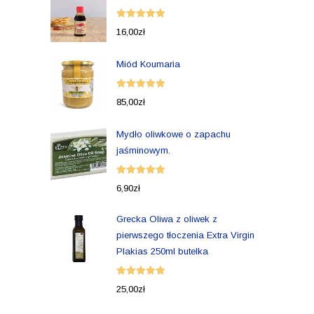
Oceniono
16,00
zł
5.00
na 5
Miód Koumaria
Oceniono
85,00
zł
5.00
na 5
Mydło oliwkowe o zapachu
jaśminowym.
Oceniono
6,90
zł
5.00
na 5
Grecka Oliwa z oliwek z
pierwszego tłoczenia Extra Virgin
Plakias 250ml butelka
Oceniono
25,00
zł
5.00
na 5