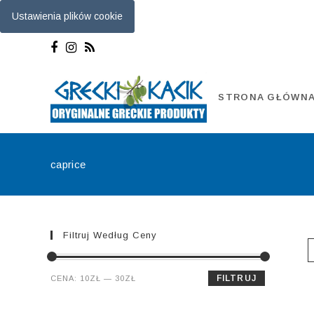
Ustawienia plików cookie
Skip
to
content
STRONA GŁÓWN
caprice
Filtruj Według Ceny
Cena
Cena
FILTRUJ
CENA:
10ZŁ
—
30ZŁ
min.
maks.