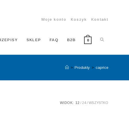
Moje konto
Koszyk
Kontakt
TOGGLE
RZEPISY
SKLEP
FAQ
B2B
0
>
Produkty
>
caprice
WEBSITE
SEARCH
WIDOK:
12
24
WSZYSTKO