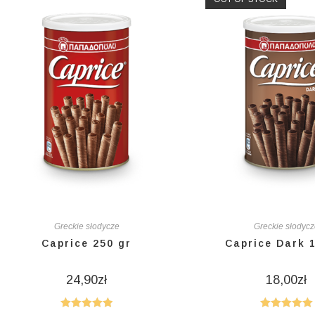
Greckie słodycze
Greckie słodyc
Caprice 250 gr
Caprice Dark 
24,90
zł
18,00
zł