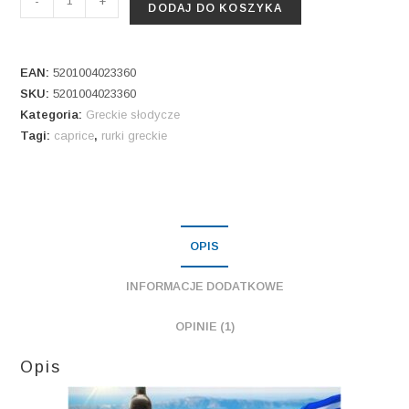
-
+
DODAJ DO KOSZYKA
Caprice
250
gr
EAN:
5201004023360
SKU:
5201004023360
Kategoria:
Greckie słodycze
Tagi:
caprice
,
rurki greckie
OPIS
INFORMACJE DODATKOWE
OPINIE (1)
Opis