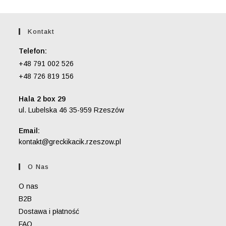
Kontakt
Telefon:
+48 791 002 526
+48 726 819 156
Hala 2 box 29
ul. Lubelska 46 35-959 Rzeszów
Email:
Opens
kontakt@greckikacik.rzeszow.pl
in
your
O Nas
application
O nas
B2B
Dostawa i płatność
FAQ