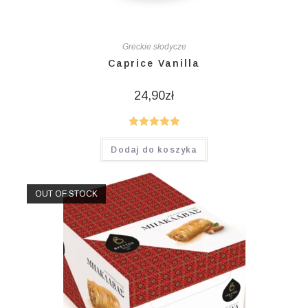
Greckie słodycze
Caprice Vanilla
24,90
zł
Oceniono
Dodaj do koszyka
5.00
na 5
OUT OF STOCK