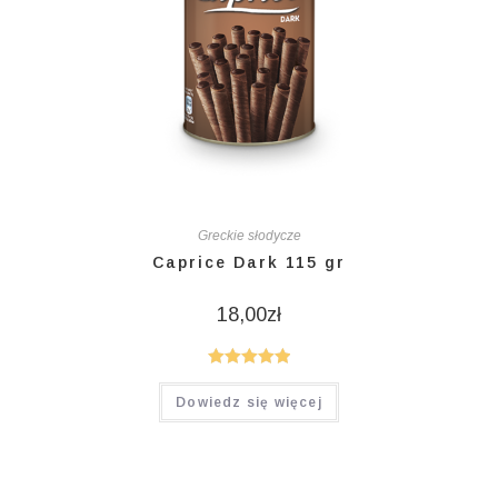
Greckie słodycze
Caprice Dark 115 gr
18,00
zł
Oceniono
Dowiedz się więcej
5.00
na 5