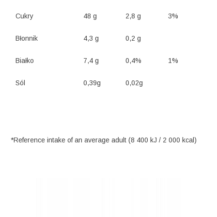
Cukry
48 g
2,8 g
3%
Błonnik
4,3 g
0,2 g
Białko
7,4 g
0,4%
1%
Sól
0,39g
0,02g
*Reference intake of an average adult (8 400 kJ / 2 000 kcal)