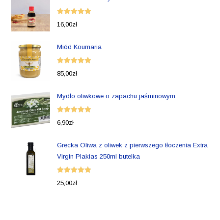
Oceniono
16,00
zł
5.00
na 5
Miód Koumaria
Oceniono
85,00
zł
5.00
na 5
Mydło oliwkowe o zapachu jaśminowym.
Oceniono
6,90
zł
5.00
na 5
Grecka Oliwa z oliwek z pierwszego tłoczenia Extra
Virgin Plakias 250ml butelka
Oceniono
25,00
zł
5.00
na 5