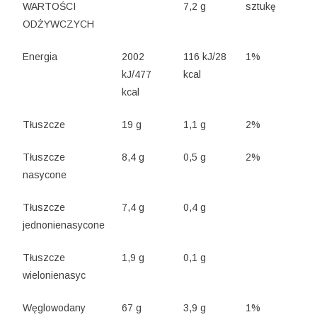
WARTOŚCI
7,2 g
sztukę
ODŻYWCZYCH
Energia
2002
116 kJ/28
1%
kJ/477
kcal
kcal
Tłuszcze
19 g
1,1 g
2%
Tłuszcze
8,4 g
0,5 g
2%
nasycone
Tłuszcze
7,4 g
0,4 g
jednonienasycone
Tłuszcze
1,9 g
0,1 g
wielonienasyc
Węglowodany
67 g
3,9 g
1%