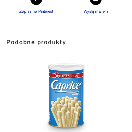
in
in
a
a
Zapisz na Pinterest
Wyślij mailem
new
new
window
window
Podobne produkty