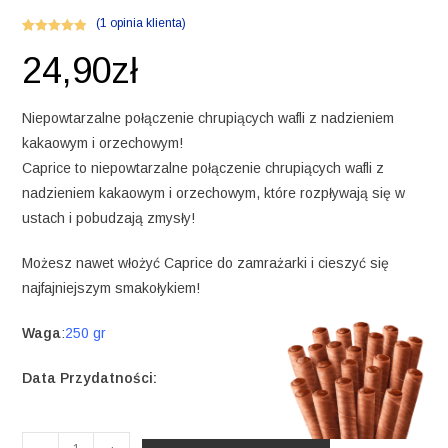
(
1
opinia klienta)
Oceniony
1
24,90
zł
5.00
na 5 na
podstawie
oceny klienta
Niepowtarzalne połączenie chrupiących wafli z nadzieniem
kakaowym i orzechowym!
Caprice to niepowtarzalne połączenie chrupiących wafli z
nadzieniem kakaowym i orzechowym, które rozpływają się w
ustach i pobudzają zmysły!
Możesz nawet włożyć Caprice do zamrażarki i cieszyć się
najfajniejszym smakołykiem!
Waga
:
250 gr
Data Przydatności:
ilość