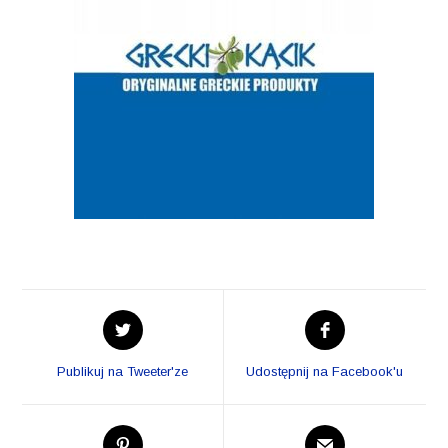
Opens
Opens
in
in
a
a
Publikuj na Tweeter'ze
Udostępnij na Facebook'u
new
new
window
window
Opens
Opens