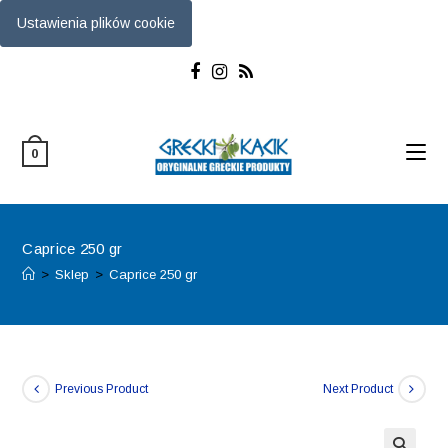
Ustawienia plików cookie
Skip
to
content
0
Caprice 250 gr
>
Sklep
>
Caprice 250 gr
Previous Product
Next Product