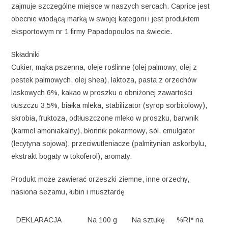
zajmuje szczególne miejsce w naszych sercach. Caprice jest
obecnie wiodącą marką w swojej kategorii i jest produktem
eksportowym nr 1 firmy Papadopoulos na świecie.
Składniki
Cukier, mąka pszenna, oleje roślinne (olej palmowy, olej z
pestek palmowych, olej shea), laktoza, pasta z orzechów
laskowych 6%, kakao w proszku o obniżonej zawartości
tłuszczu 3,5%, białka mleka, stabilizator (syrop sorbitolowy),
skrobia, fruktoza, odtłuszczone mleko w proszku, barwnik
(karmel amoniakalny), błonnik pokarmowy, sól, emulgator
(lecytyna sojowa), przeciwutleniacze (palmitynian askorbylu,
ekstrakt bogaty w tokoferol), aromaty.
Produkt może zawierać orzeszki ziemne, inne orzechy,
nasiona sezamu, łubin i musztardę
DEKLARACJA
Na 100 g
Na sztukę
%RI* na