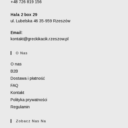
+48 726 819 156
Hala 2 box 29
ul. Lubelska 46 35-959 Rzeszów
Email:
Opens
kontakt@greckikacik.rzeszow.pl
in
your
O Nas
application
O nas
B2B
Dostawa i płatność
FAQ
Kontakt
Polityka prywatności
Regulamin
Zobacz Nas Na