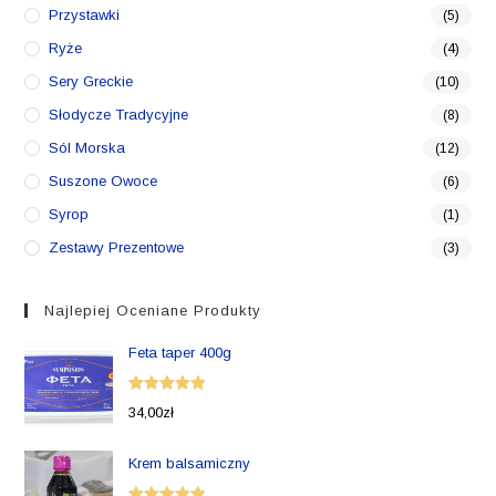
Przystawki
(5)
Ryże
(4)
Sery Greckie
(10)
Słodycze Tradycyjne
(8)
Sól Morska
(12)
Suszone Owoce
(6)
Syrop
(1)
Zestawy Prezentowe
(3)
Najlepiej Oceniane Produkty
Feta taper 400g
Oceniono
34,00
zł
5.00
na 5
Krem balsamiczny