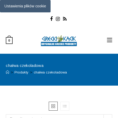
Ustawienia plików cookie
Skip
to
content
0
chałwa czekoladowa
>
Produkty
>
chałwa czekoladowa