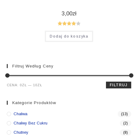
3,00
zł
Oceniono
Dodaj do koszyka
4.00
na 5
Filtruj Według Ceny
Cena
Cena
FILTRUJ
CENA:
0ZŁ
—
10ZŁ
min.
maks.
Kategorie Produktów
Chałwa
(13)
Chałwy Bez Cukru
(2)
Chutney
(8)