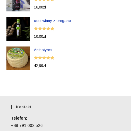
Oceniono
16,00
zł
5.00
na 5
ocet winny z oregano
Oceniono
10,00
zł
5.00
na 5
Anthotyros
Oceniono
42,99
zł
5.00
na 5
Kontakt
Telefon:
+48 791 002 526