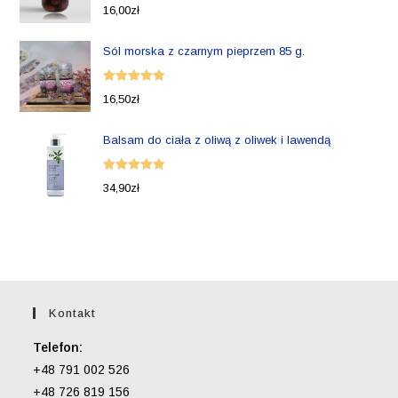
Oceniono
16,00
zł
5.00
na 5
Sól morska z czarnym pieprzem 85 g.
Oceniono
16,50
zł
5.00
na 5
Balsam do ciała z oliwą z oliwek i lawendą
Oceniono
34,90
zł
5.00
na 5
Kontakt
Telefon:
+48 791 002 526
+48 726 819 156