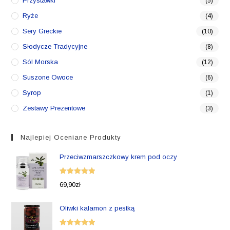
Przystawki
(5)
Ryże
(4)
Sery Greckie
(10)
Słodycze Tradycyjne
(8)
Sól Morska
(12)
Suszone Owoce
(6)
Syrop
(1)
Zestawy Prezentowe
(3)
Najlepiej Oceniane Produkty
Przeciwzmarszczkowy krem pod oczy
Oceniono
69,90
zł
5.00
na 5
Oliwki kalamon z pestką