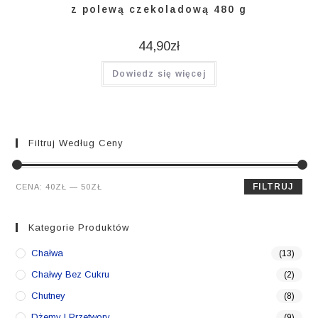
z polewą czekoladową 480 g
44,90
zł
Dowiedz się więcej
Filtruj Według Ceny
Cena
Cena
FILTRUJ
CENA:
40ZŁ
—
50ZŁ
min.
maks.
Kategorie Produktów
Chałwa
(13)
Chałwy Bez Cukru
(2)
Chutney
(8)
Dżemy I Przetwory
(9)