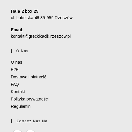
Hala 2 box 29
ul. Lubelska 46 35-959 Rzeszów
Email:
Opens
kontakt@greckikacik.rzeszow.pl
in
your
O Nas
application
O nas
B2B
Dostawa i płatność
FAQ
Kontakt
Polityka prywatności
Regulamin
Zobacz Nas Na