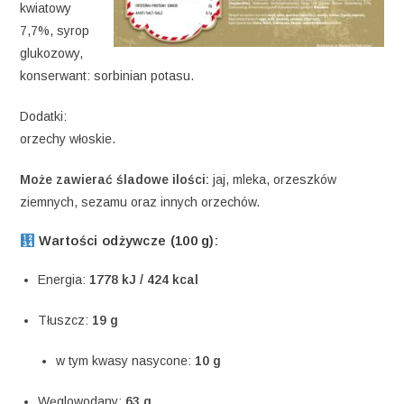
kwiatowy
7,7%, syrop
glukozowy,
konserwant: sorbinian potasu.
Dodatki:
orzechy włoskie.
Może zawierać śladowe ilości:
jaj, mleka, orzeszków
ziemnych, sezamu oraz innych orzechów.
Wartości odżywcze (100 g):
Energia:
1778 kJ / 424 kcal
Tłuszcz:
19 g
w tym kwasy nasycone:
10 g
Węglowodany:
63 g