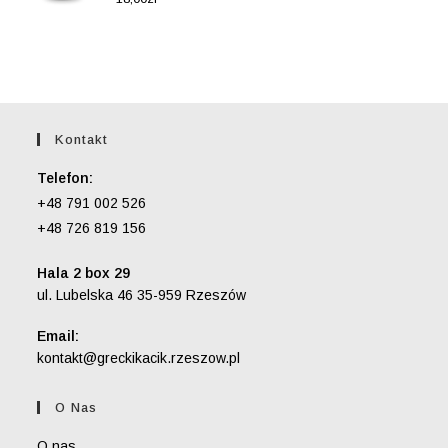
5.00
na 5
Kontakt
Telefon:
+48 791 002 526
+48 726 819 156
Hala 2 box 29
ul. Lubelska 46 35-959 Rzeszów
Email:
Opens
kontakt@greckikacik.rzeszow.pl
in
your
O Nas
application
O nas