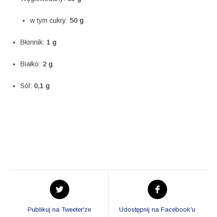
w tym cukry:
50 g
Błonnik:
1 g
Białko:
2 g
Sól:
0,1 g
Opens
Opens
in
in
a
a
Publikuj na Tweeter'ze
Udostępnij na Facebook'u
new
new