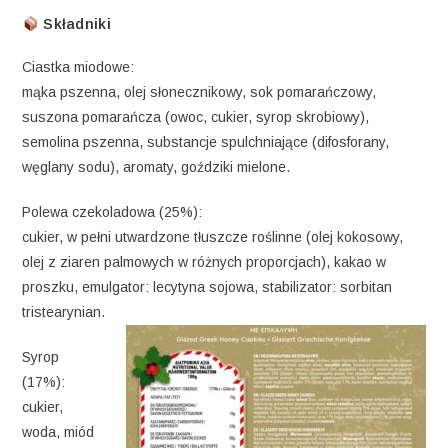
Składniki
Ciastka miodowe:
mąka pszenna, olej słonecznikowy, sok pomarańczowy,
suszona pomarańcza (owoc, cukier, syrop skrobiowy),
semolina pszenna, substancje spulchniające (difosforany,
węglany sodu), aromaty, goździki mielone.
Polewa czekoladowa (25%):
cukier, w pełni utwardzone tłuszcze roślinne (olej kokosowy,
olej z ziaren palmowych w różnych proporcjach), kakao w
proszku, emulgator: lecytyna sojowa, stabilizator: sorbitan
tristearynian.
Syrop
(17%):
cukier,
woda, miód