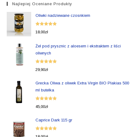
Najlepiej Oceniane Produkty
Oliwki nadziewane czosnkiem
Oceniono
18,00
zł
5.00
na 5
Żel pod prysznic z aloesem i ekstraktem z liści
oliwnych
Oceniono
29,90
zł
5.00
na 5
Grecka Oliwa z oliwek Extra Virgin BIO Plakias 500
ml butelka
Oceniono
45,00
zł
5.00
na 5
Caprice Dark 115 gr
Oceniono
18,00
zł