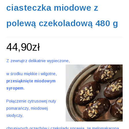
ciasteczka miodowe z
polewą czekoladową 480 g
44,90
zł
Z zewnątrz delikatnie wypieczone,
w środku miękkie i wilgotne,
przesiąknięte miodowym
syropem
.
Połączenie cytrusowej nuty
pomarańczy, miodowej
słodyczy,
chrupiących orzechów i czekolady sprawia, że melomakarona