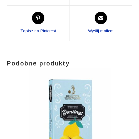
window
window
Opens
Opens
in
in
a
a
Zapisz na Pinterest
Wyślij mailem
new
new
window
window
Podobne produkty