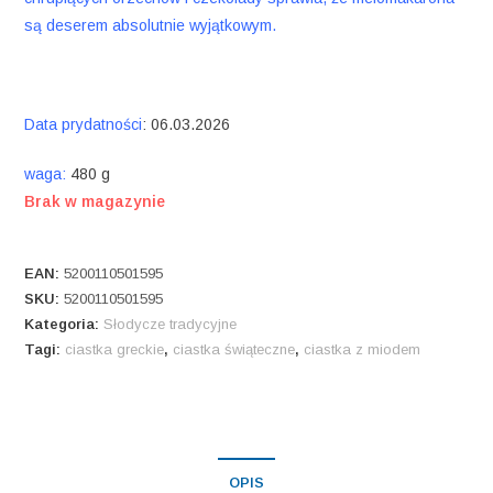
są deserem absolutnie wyjątkowym.
Data prydatności
: 06.03.2026
waga:
480 g
Brak w magazynie
EAN:
5200110501595
SKU:
5200110501595
Kategoria:
Słodycze tradycyjne
Tagi:
ciastka greckie
,
ciastka świąteczne
,
ciastka z miodem
OPIS