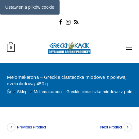
Ustawienia plików cookie
Skip
to
content
0
Melomakarona – Greckie ciasteczka miodowe z polewą
czekoladową 480 g
>
Sklep
>
Melomakarona – Greckie ciasteczka miodowe z polewą
Previous Product
Next Product