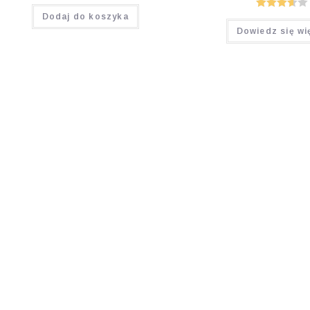
Oceniono
Dodaj do koszyka
Ocenion
5.00
na 5
Dowiedz się wi
o
3.60
na
5