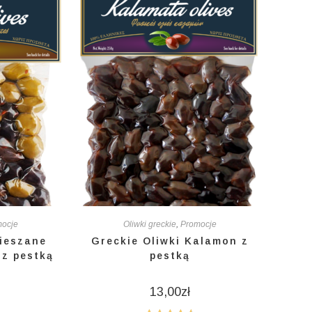
mocje
Oliwki greckie
,
Promocje
mieszane
Greckie Oliwki Kalamon z
 z pestką
pestką
13,00
zł