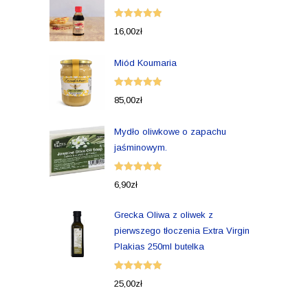
Oceniono
16,00
zł
5.00
na 5
Miód Koumaria
Oceniono
85,00
zł
5.00
na 5
Mydło oliwkowe o zapachu
jaśminowym.
Oceniono
6,90
zł
5.00
na 5
Grecka Oliwa z oliwek z
pierwszego tłoczenia Extra Virgin
Plakias 250ml butelka
Oceniono
25,00
zł
5.00
na 5