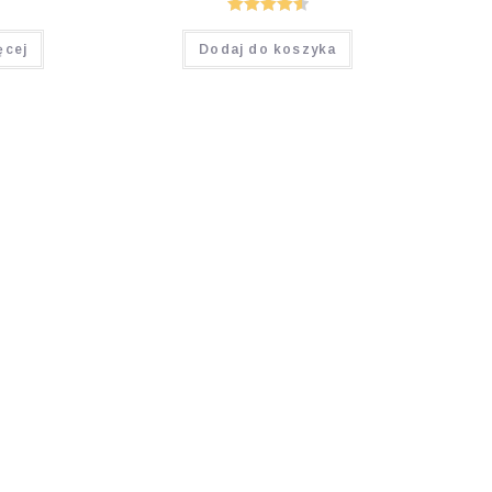
Oceniono
ęcej
Dodaj do koszyka
4.64
na 5