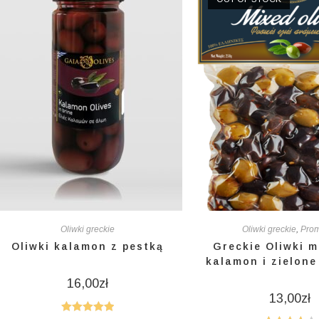
Oliwki greckie
Oliwki greckie
,
Pro
Oliwki kalamon z pestką
Greckie Oliwki 
kalamon i zielone
16,00
zł
13,00
zł