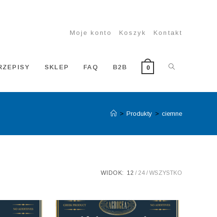
Moje konto
Koszyk
Kontakt
TOGGLE
RZEPISY
SKLEP
FAQ
B2B
0
>
Produkty
>
ciemne
WEBSITE
SEARCH
WIDOK:
12
24
WSZYSTKO