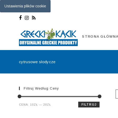
Ustawienia plików cookie
Skip
to
content
STRONA GŁÓWN
cytrusowe słodycze
Filtruj Według Ceny
Cena
Cena
FILTRUJ
CENA:
10ZŁ
—
20ZŁ
min.
maks.