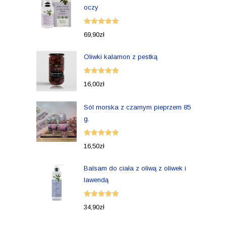
oczy
Oceniono
69,90
zł
5.00
na 5
Oliwki kalamon z pestką
Oceniono
16,00
zł
5.00
na 5
Sól morska z czarnym pieprzem 85
g.
Oceniono
16,50
zł
5.00
na 5
Balsam do ciała z oliwą z oliwek i
lawendą
Oceniono
34,90
zł
5.00
na 5