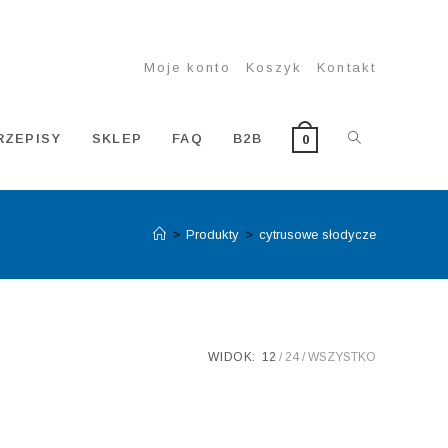
Moje konto
Koszyk
Kontakt
TOGGLE
RZEPISY
SKLEP
FAQ
B2B
0
>
Produkty
>
cytrusowe słodycze
WEBSITE
SEARCH
WIDOK:
12
24
WSZYSTKO