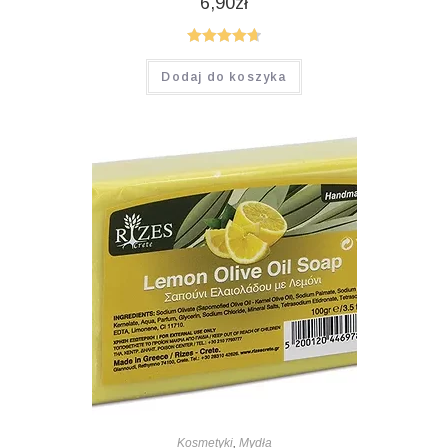
6,90
zł
Oceniono
Dodaj do koszyka
4.75
na 5
Kosmetyki
,
Mydła