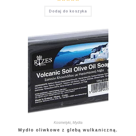
Oceniono
Dodaj do koszyka
5.00
na 5
Kosmetyki
,
Mydła
Mydło oliwkowe z glebą wulkaniczną.