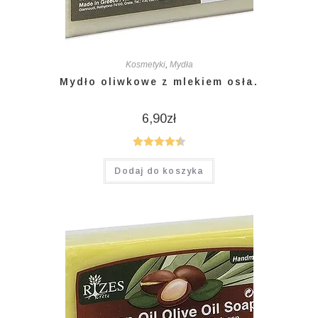
Kosmetyki
,
Mydła
Mydło oliwkowe z mlekiem osła.
6,90
zł
Oceniono
Dodaj do koszyka
4.50
na 5