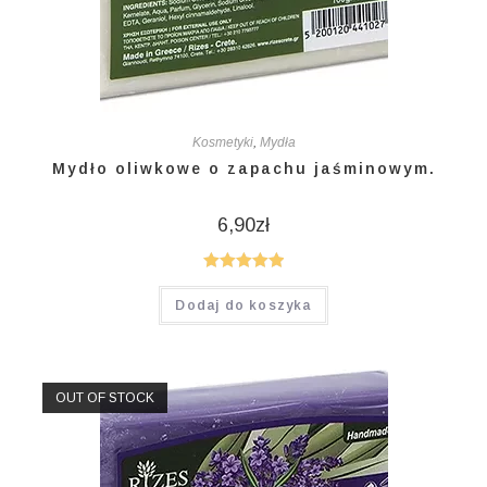
Kosmetyki
,
Mydła
Mydło oliwkowe o zapachu jaśminowym.
6,90
zł
Oceniono
Dodaj do koszyka
5.00
na 5
OUT OF STOCK