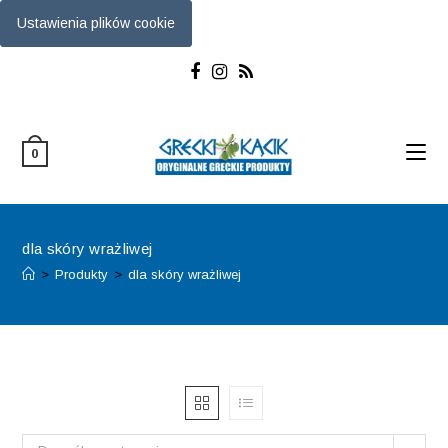
Ustawienia plików cookie
Skip
to
content
0
dla skóry wrażliwej
>
Produkty
>
dla skóry wrażliwej