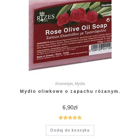
Kosmetyki
,
Mydła
Mydło oliwkowe o zapachu różanym.
6,90
zł
Oceniono
Dodaj do koszyka
5.00
na 5