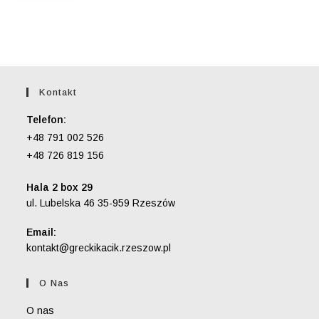
5.00
na 5
Kontakt
Telefon:
+48 791 002 526
+48 726 819 156
Hala 2 box 29
ul. Lubelska 46 35-959 Rzeszów
Email:
Opens
kontakt@greckikacik.rzeszow.pl
in
your
O Nas
application
O nas