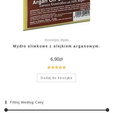
Kosmetyki
,
Mydła
Mydło oliwkowe z olejkiem arganowym.
6,90
zł
Oceniono
Dodaj do koszyka
4.75
na 5
Filtruj Według Ceny