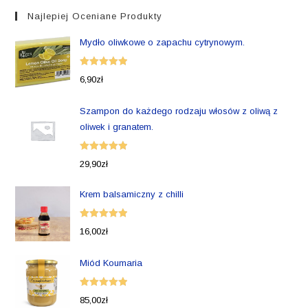
Najlepiej Oceniane Produkty
Mydło oliwkowe o zapachu cytrynowym.
Oceniono
6,90
zł
5.00
na 5
Szampon do każdego rodzaju włosów z oliwą z
oliwek i granatem.
Oceniono
29,90
zł
5.00
na 5
Krem balsamiczny z chilli
Oceniono
16,00
zł
5.00
na 5
Miód Koumaria
Oceniono
85,00
zł