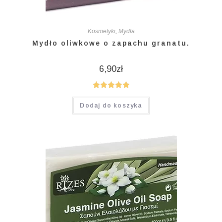
Kosmetyki
,
Mydła
Mydło oliwkowe o zapachu granatu.
6,90
zł
Oceniono
Dodaj do koszyka
5.00
na 5