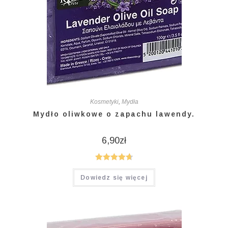
Kosmetyki
,
Mydła
Mydło oliwkowe o zapachu lawendy.
6,90
zł
Oceniono
Dowiedz się więcej
4.75
na 5