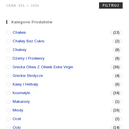
Cena
Cena
FILTRUJ
CENA:
0ZŁ
—
10ZŁ
min.
maks.
Kategorie Produktów
Chałwa
(13)
Chałwy Bez Cukru
(2)
Chutney
(8)
Dżemy I Przetwory
(9)
Grecka Oliwa Z Oliwek Extra Virgin
(36)
Greckie Słodycze
(4)
Kawy I Herbaty
(6)
Kosmetyki
(34)
Makarony
(1)
Miody
(16)
Ocet
(2)
Octy
(14)