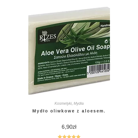
Kosmetyki
,
Mydła
Mydło oliwkowe z aloesem.
6,90
zł