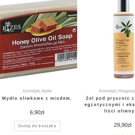
Kosmetyki
,
Mydła
Kosmetyki
,
Pielęgnacj
Mydło oliwkowe z miodem.
Żel pod prysznic 
egzotycznymi i ek
liści oliwn
6,90
zł
29,90
zł
Dodaj do koszyka