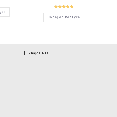
Oceniono
yka
Dodaj do koszyka
4.92
na 5
Znajdź Nas