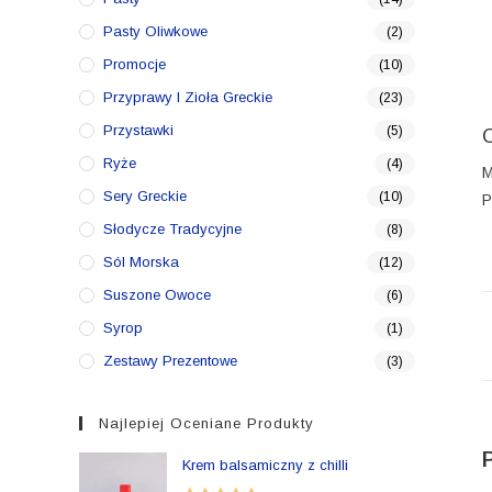
Pasty Oliwkowe
(2)
Promocje
(10)
Przyprawy I Zioła Greckie
(23)
Przystawki
(5)
Ryże
(4)
M
Sery Greckie
(10)
P
Słodycze Tradycyjne
(8)
Sól Morska
(12)
Suszone Owoce
(6)
Syrop
(1)
Zestawy Prezentowe
(3)
Najlepiej Oceniane Produkty
Krem balsamiczny z chilli