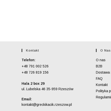
Kontakt
O Nas
Telefon:
O nas
+48 791 002 526
B2B
+48 726 819 156
Dostawa i
FAQ
Hala 2 box 29
Kontakt
ul. Lubelska 46 35-959 Rzeszów
Polityka 
Regulami
Email:
Opens
kontakt@greckikacik.rzeszow.pl
in