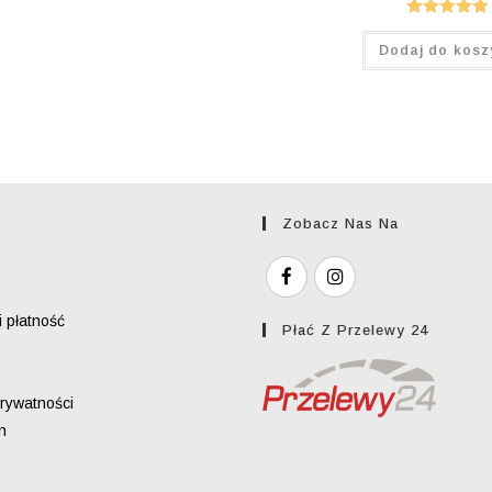
Oceniono
Dodaj do kosz
5.00
na 5
Zobacz Nas Na
 płatność
Płać Z Przelewy 24
prywatności
n