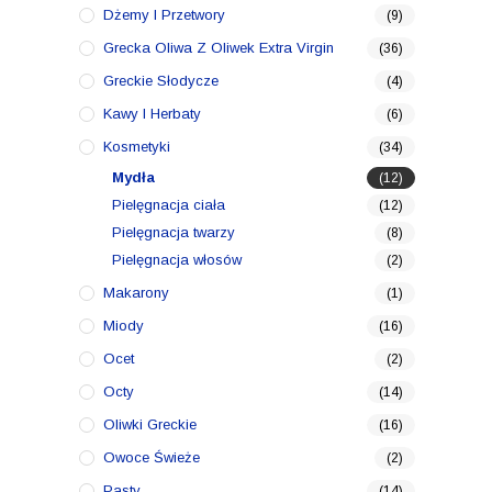
Dżemy I Przetwory
(9)
Grecka Oliwa Z Oliwek Extra Virgin
(36)
Greckie Słodycze
(4)
Kawy I Herbaty
(6)
Kosmetyki
(34)
Mydła
(12)
Pielęgnacja ciała
(12)
Pielęgnacja twarzy
(8)
Pielęgnacja włosów
(2)
Makarony
(1)
Miody
(16)
Ocet
(2)
Octy
(14)
Oliwki Greckie
(16)
Owoce Świeże
(2)
Pasty
(14)