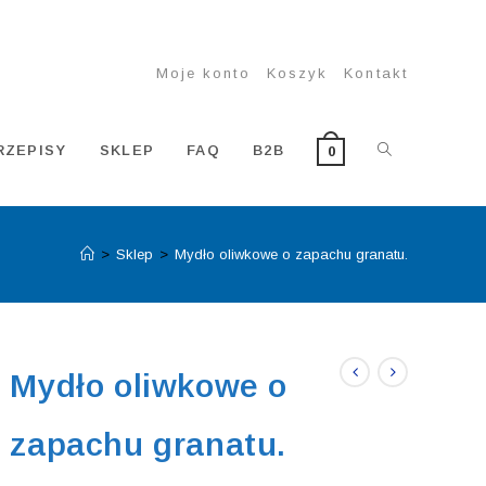
Moje konto
Koszyk
Kontakt
TOGGLE
RZEPISY
SKLEP
FAQ
B2B
0
>
Sklep
>
Mydło oliwkowe o zapachu granatu.
WEBSITE
SEARCH
Mydło oliwkowe o
zapachu granatu.