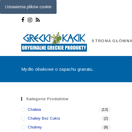
Ustawienia plików cookie
Skip
to
content
STRONA GŁÓWN
Mydło oliwkowe o zapachu granatu.
Kategorie Produktów
Chałwa
(13)
Chałwy Bez Cukru
(2)
Chutney
(8)