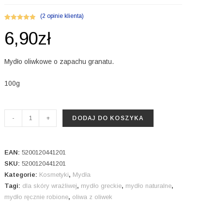
(
2
opinie klienta)
Oceniony
2
6,90
zł
5.00
na 5 na
podstawie
ocen
Mydło oliwkowe o zapachu granatu.
klientów
100g
ilość
-
+
DODAJ DO KOSZYKA
Mydło
oliwkowe
o
EAN:
5200120441201
zapachu
SKU:
5200120441201
Kategorie:
Kosmetyki
,
Mydła
granatu.
Tagi:
dla skóry wrażliwej
,
mydło greckie
,
mydło naturalne
,
mydło ręcznie robione
,
oliwa z oliwek