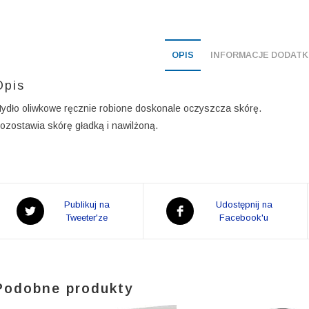
OPIS
INFORMACJE DODAT
Opis
ydło oliwkowe ręcznie robione doskonale oczyszcza skórę.
ozostawia skórę gładką i nawilżoną.
Opens
Opens
Publikuj na
Udostępnij na
in
Tweeter'ze
in
Facebook'u
a
a
new
new
window
window
Podobne produkty