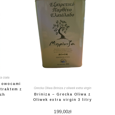
a ciała
z owocami
Grecka Oliwa Briniza z oliwek extra virgin
straktem z
Briniza – Grecka Oliwa z
ych
Oliwek extra virgin 3 litry
199,00
zł