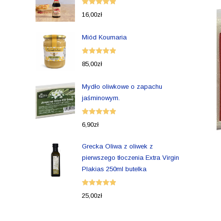
Oceniono
16,00
zł
5.00
na 5
Miód Koumaria
Oceniono
85,00
zł
5.00
na 5
Mydło oliwkowe o zapachu
jaśminowym.
Oceniono
6,90
zł
5.00
na 5
Grecka Oliwa z oliwek z
pierwszego tłoczenia Extra Virgin
Plakias 250ml butelka
Oceniono
25,00
zł
5.00
na 5