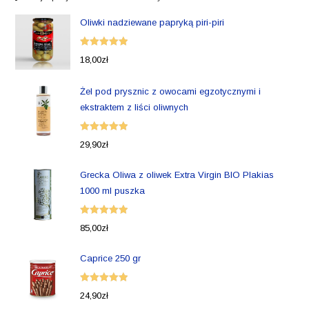
Oliwki nadziewane papryką piri-piri
Oceniono
18,00
zł
5.00
na 5
Żel pod prysznic z owocami egzotycznymi i
ekstraktem z liści oliwnych
Oceniono
29,90
zł
5.00
na 5
Grecka Oliwa z oliwek Extra Virgin BIO Plakias
1000 ml puszka
Oceniono
85,00
zł
5.00
na 5
Caprice 250 gr
Oceniono
24,90
zł
5.00
na 5