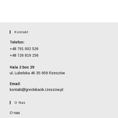
Kontakt
Telefon:
+48 791 002 526
+48 726 819 156
Hala 2 box 29
ul. Lubelska 46 35-959 Rzeszów
Email:
Opens
kontakt@greckikacik.rzeszow.pl
in
your
O Nas
application
O nas