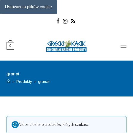
Ustawienia plików cookie
Skip
to
content
0
granat
>
Produkty
>
granat
Nie znaleziono produktów, których szukasz.