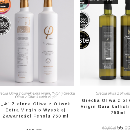
ecka Oliwa z oliwek extra virgin
,
Φ (phi) Grecka
Grecka oliwa z oliw
Oliwa z Oliwek extra virgin
Grecka Oliwa z ol
„Φ” Zielona Oliwa z Oliwek
Virgin Gaia kallist
Extra Virgin o Wysokiej
750ml
Zawartości Fenolu 750 ml
55,0
69,00
zł