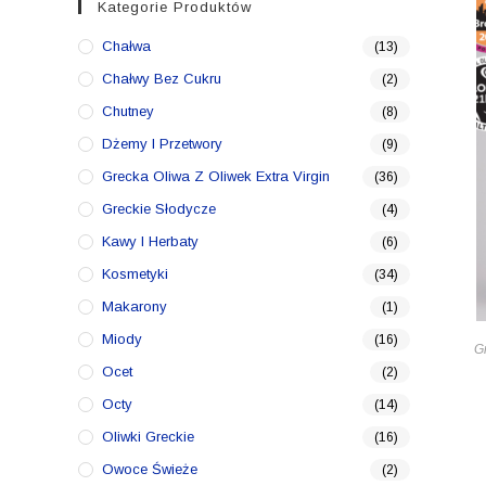
Kategorie Produktów
Chałwa
(13)
Chałwy Bez Cukru
(2)
Chutney
(8)
Dżemy I Przetwory
(9)
Grecka Oliwa Z Oliwek Extra Virgin
(36)
Greckie Słodycze
(4)
Kawy I Herbaty
(6)
Kosmetyki
(34)
Makarony
(1)
Miody
(16)
Gr
Ocet
(2)
Octy
(14)
Oliwki Greckie
(16)
Owoce Świeże
(2)