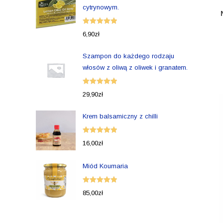
cytrynowym.
Oceniono
6,90
zł
5.00
na 5
Szampon do każdego rodzaju
włosów z oliwą z oliwek i granatem.
Oceniono
29,90
zł
5.00
na 5
Krem balsamiczny z chilli
Oceniono
16,00
zł
5.00
na 5
Miód Koumaria
Oceniono
85,00
zł
5.00
na 5