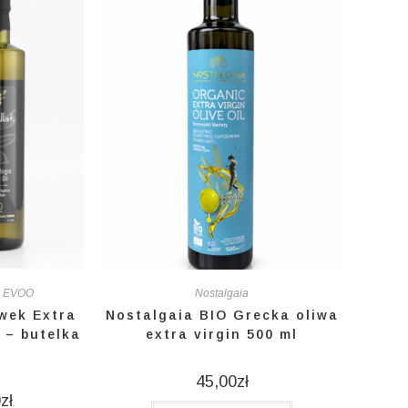
ek EVOO
Nostalgaia
iwek Extra
Nostalgaia BIO Grecka oliwa
i – butelka
extra virgin 500 ml
45,00
zł
0
zł