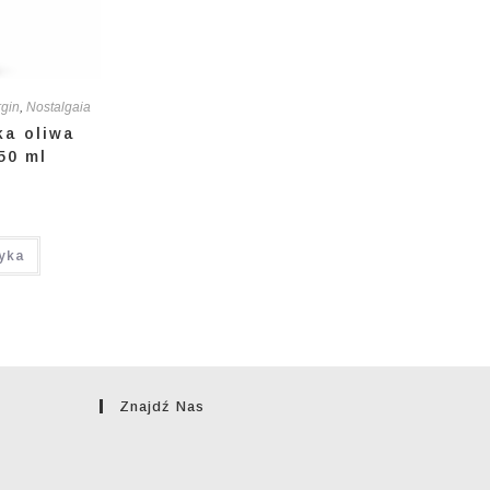
rgin
,
Nostalgaia
ka oliwa
50 ml
yka
Znajdź Nas