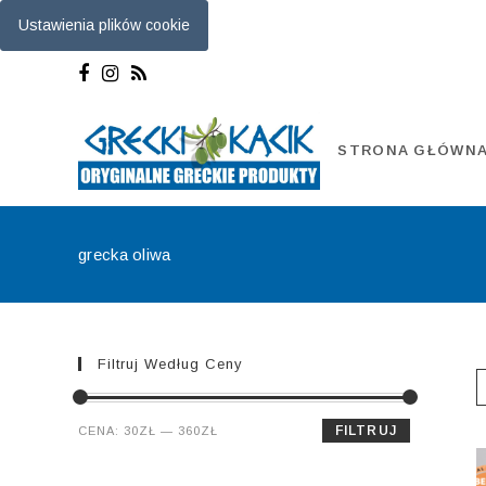
Ustawienia plików cookie
Skip
to
content
STRONA GŁÓWN
grecka oliwa
Filtruj Według Ceny
Cena
Cena
FILTRUJ
CENA:
30ZŁ
—
360ZŁ
min.
maks.