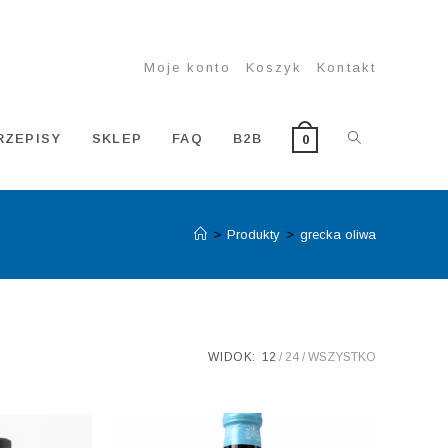
Moje konto
Koszyk
Kontakt
TOGGLE
RZEPISY
SKLEP
FAQ
B2B
0
>
Produkty
>
grecka oliwa
WEBSITE
SEARCH
WIDOK:
12
24
WSZYSTKO