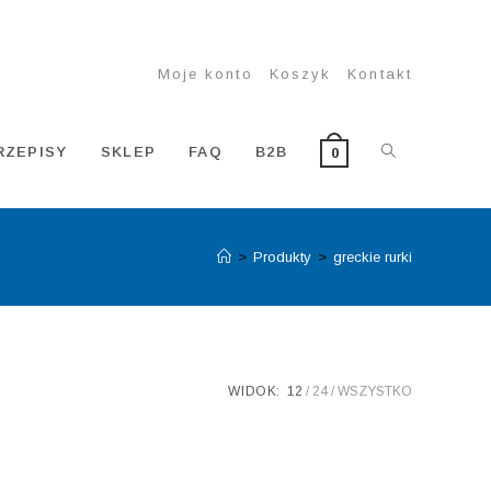
Moje konto
Koszyk
Kontakt
TOGGLE
RZEPISY
SKLEP
FAQ
B2B
0
>
Produkty
>
greckie rurki
WEBSITE
SEARCH
WIDOK:
12
24
WSZYSTKO