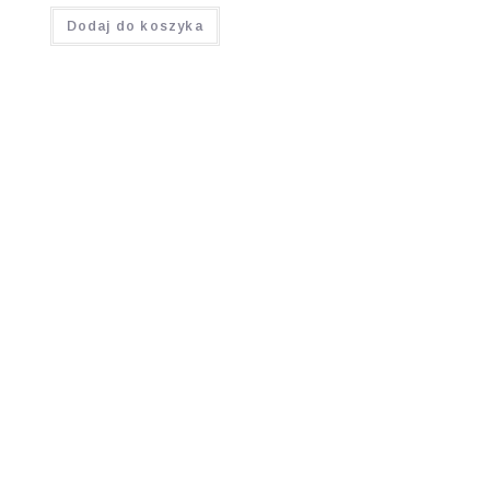
Oceniono
Dodaj do koszyka
5.00
na 5