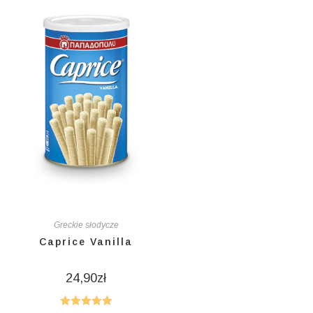
Greckie słodycze
Caprice Vanilla
24,90
zł