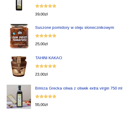
Oceniono
39,00
zł
5.00
na 5
Suszone pomidory w oleju słonecznikowym
Oceniono
25,00
zł
5.00
na 5
TAHINI KAKAO
Oceniono
23,00
zł
5.00
na 5
Briniza Grecka oliwa z oliwek extra virgin 750 ml
Oceniono
55,00
zł
5.00
na 5