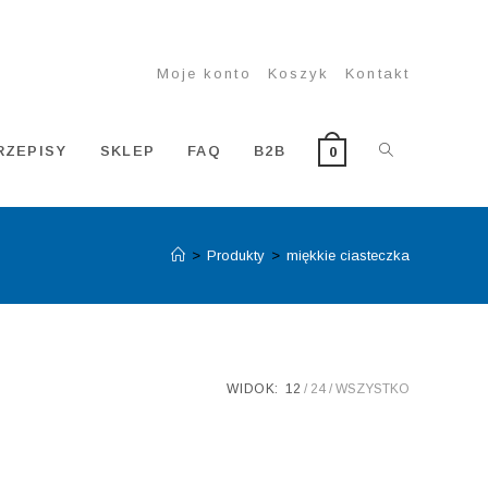
Moje konto
Koszyk
Kontakt
TOGGLE
RZEPISY
SKLEP
FAQ
B2B
0
>
Produkty
>
miękkie ciasteczka
WEBSITE
SEARCH
WIDOK:
12
24
WSZYSTKO