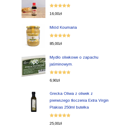
Oceniono
16,00
zł
5.00
na 5
Miód Koumaria
Oceniono
85,00
zł
5.00
na 5
Mydło oliwkowe o zapachu
jaśminowym.
Oceniono
6,90
zł
5.00
na 5
Grecka Oliwa z oliwek z
pierwszego tłoczenia Extra Virgin
Plakias 250ml butelka
Oceniono
25,00
zł
5.00
na 5