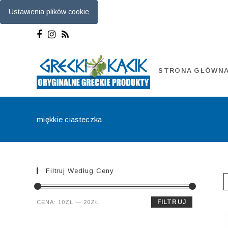
Ustawienia plików cookie
Skip
to
content
STRONA GŁÓWN
miękkie ciasteczka
Filtruj Według Ceny
Cena
Cena
FILTRUJ
CENA:
10ZŁ
—
20ZŁ
min.
maks.