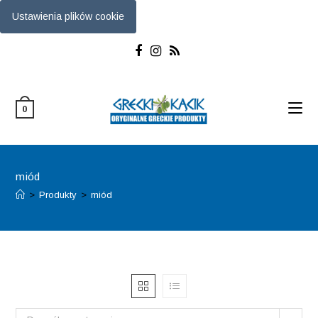
Ustawienia plików cookie
Skip
to
content
0
miód
>
Produkty
>
miód