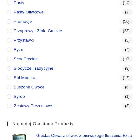
Pasty
(14)
Pasty Oliwkowe
(2)
Promocje
(10)
Przyprawy I Zioła Greckie
(23)
Przystawki
(5)
Ryże
(4)
Sery Greckie
(10)
Słodycze Tradycyjne
(8)
Sól Morska
(12)
Suszone Owoce
(6)
Syrop
(1)
Zestawy Prezentowe
(3)
Najlepiej Oceniane Produkty
Grecka Oliwa z oliwek z pierwszego tłoczenia Extra