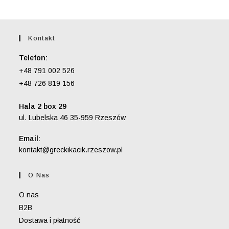
Kontakt
Telefon:
+48 791 002 526
+48 726 819 156
Hala 2 box 29
ul. Lubelska 46 35-959 Rzeszów
Email:
Opens
kontakt@greckikacik.rzeszow.pl
in
your
O Nas
application
O nas
B2B
Dostawa i płatność