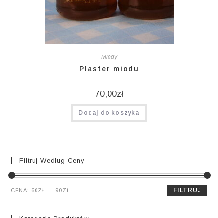
Miody
Plaster miodu
70,00
zł
Dodaj do koszyka
Filtruj Według Ceny
Cena
Cena
FILTRUJ
CENA:
60ZŁ
—
90ZŁ
min.
maks.