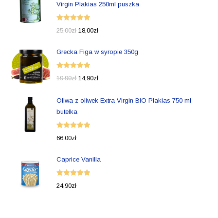
Virgin Plakias 250ml puszka
Oceniono
25,00
zł
18,00
zł
5.00
na 5
Grecka Figa w syropie 350g
Oceniono
19,90
zł
14,90
zł
5.00
na 5
Oliwa z oliwek Extra Virgin BIO Plakias 750 ml
butelka
Oceniono
66,00
zł
5.00
na 5
Caprice Vanilla
Oceniono
24,90
zł
5.00
na 5