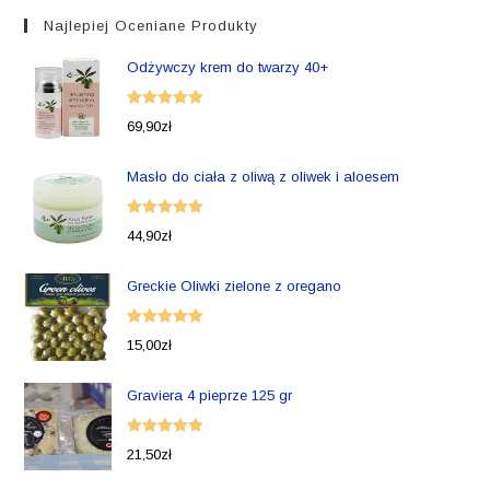
Najlepiej Oceniane Produkty
Odżywczy krem do twarzy 40+
Oceniono
69,90
zł
5.00
na 5
Masło do ciała z oliwą z oliwek i aloesem
Oceniono
44,90
zł
5.00
na 5
Greckie Oliwki zielone z oregano
Oceniono
15,00
zł
5.00
na 5
Graviera 4 pieprze 125 gr
Oceniono
21,50
zł
5.00
na 5