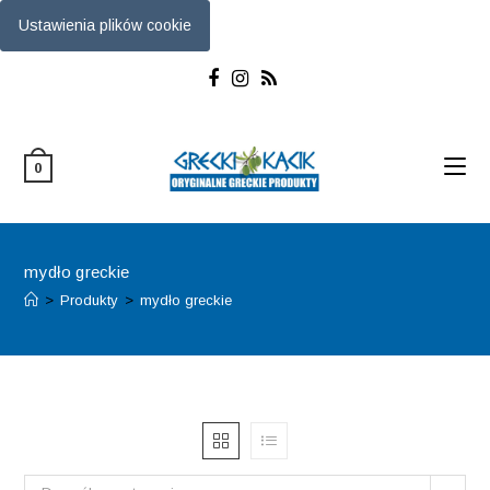
Ustawienia plików cookie
Skip
to
content
0
mydło greckie
>
Produkty
>
mydło greckie