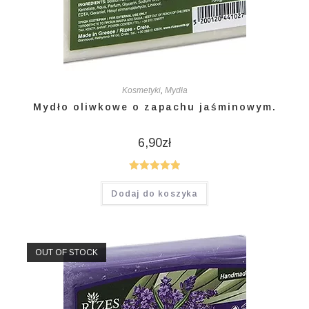
Kosmetyki
,
Mydła
Mydło oliwkowe o zapachu jaśminowym.
6,90
zł
Oceniono
Dodaj do koszyka
5.00
na 5
OUT OF STOCK