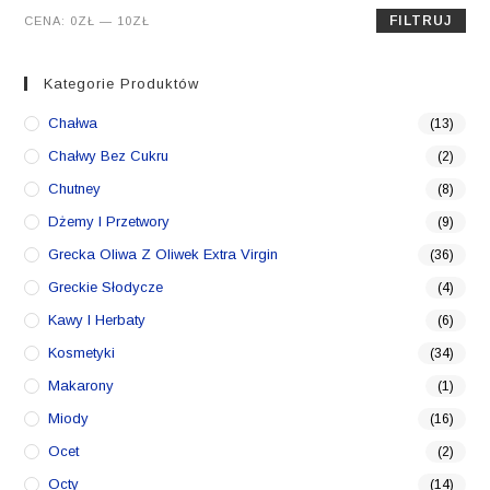
Cena
Cena
FILTRUJ
CENA:
0ZŁ
—
10ZŁ
min.
maks.
Kategorie Produktów
Chałwa
(13)
Chałwy Bez Cukru
(2)
Chutney
(8)
Dżemy I Przetwory
(9)
Grecka Oliwa Z Oliwek Extra Virgin
(36)
Greckie Słodycze
(4)
Kawy I Herbaty
(6)
Kosmetyki
(34)
Makarony
(1)
Miody
(16)
Ocet
(2)
Octy
(14)