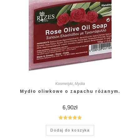
Kosmetyki
,
Mydła
Mydło oliwkowe o zapachu różanym.
6,90
zł
Oceniono
Dodaj do koszyka
5.00
na 5