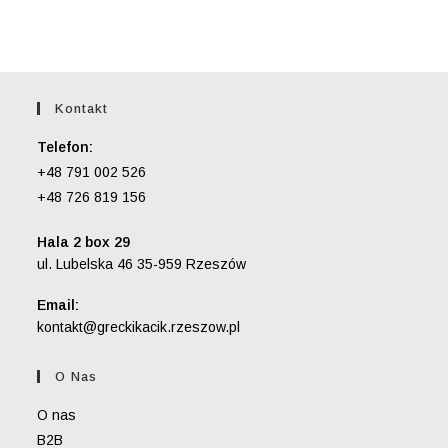
Kontakt
Telefon:
+48 791 002 526
+48 726 819 156
Hala 2 box 29
ul. Lubelska 46 35-959 Rzeszów
Email:
Opens
kontakt@greckikacik.rzeszow.pl
in
your
O Nas
application
O nas
B2B