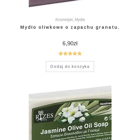
Kosmetyki
,
Mydła
Mydło oliwkowe o zapachu granatu.
6,90
zł
Oceniono
Dodaj do koszyka
5.00
na 5