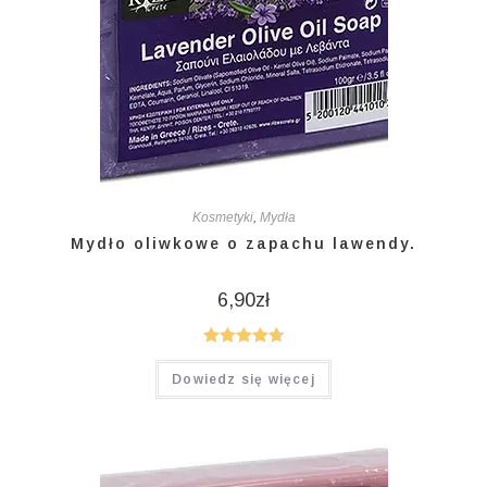
Kosmetyki
,
Mydła
Mydło oliwkowe o zapachu lawendy.
6,90
zł
Oceniono
Dowiedz się więcej
4.75
na 5