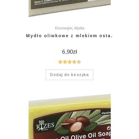
Kosmetyki
,
Mydła
Mydło oliwkowe z mlekiem osła.
6,90
zł
Oceniono
Dodaj do koszyka
4.50
na 5