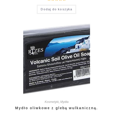
Oceniono
Dodaj do koszyka
5.00
na 5
Kosmetyki
,
Mydła
Mydło oliwkowe z glebą wulkaniczną.