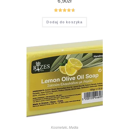
6,90
zł
Oceniono
Dodaj do koszyka
4.75
na 5
Kosmetyki
,
Mydła