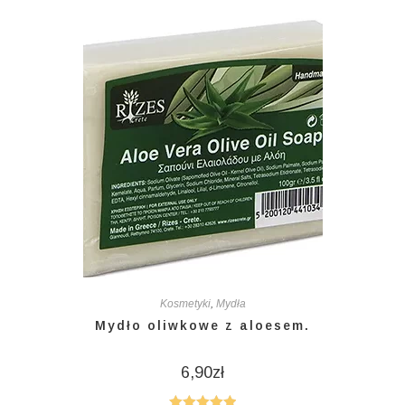
Kosmetyki
,
Mydła
Mydło oliwkowe z aloesem.
6,90
zł