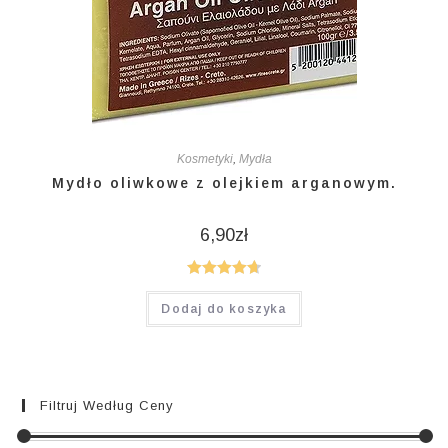
Kosmetyki
,
Mydła
Mydło oliwkowe z olejkiem arganowym.
6,90
zł
Oceniono
Dodaj do koszyka
4.75
na 5
Filtruj Według Ceny