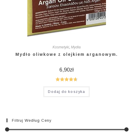
Kosmetyki
,
Mydła
Mydło oliwkowe z olejkiem arganowym.
6,90
zł
Oceniono
Dodaj do koszyka
4.75
na 5
Filtruj Według Ceny