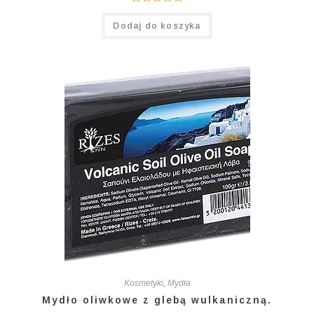
Oceniono
Dodaj do koszyka
5.00
na 5
Kosmetyki
,
Mydła
Mydło oliwkowe z glebą wulkaniczną.