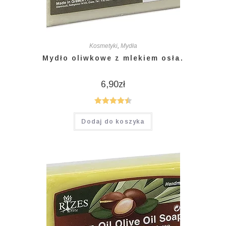
Kosmetyki
,
Mydła
Mydło oliwkowe z mlekiem osła.
6,90
zł
Oceniono
Dodaj do koszyka
4.50
na 5