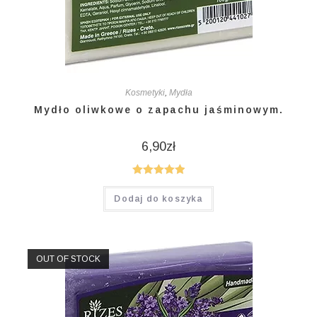
Kosmetyki
,
Mydła
Mydło oliwkowe o zapachu jaśminowym.
6,90
zł
Oceniono
Dodaj do koszyka
5.00
na 5
OUT OF STOCK