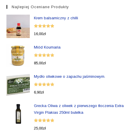
Najlepiej Oceniane Produkty
Krem balsamiczny z chilli
Oceniono
16,00
zł
5.00
na 5
Miód Koumaria
Oceniono
85,00
zł
5.00
na 5
Mydło oliwkowe o zapachu jaśminowym.
Oceniono
6,90
zł
5.00
na 5
Grecka Oliwa z oliwek z pierwszego tłoczenia Extra
Virgin Plakias 250ml butelka
Oceniono
25,00
zł