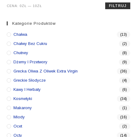
Cena
Cena
FILTRUJ
CENA:
0ZŁ
—
10ZŁ
min.
maks.
Kategorie Produktów
Chałwa
(13)
Chałwy Bez Cukru
(2)
Chutney
(8)
Dżemy I Przetwory
(9)
Grecka Oliwa Z Oliwek Extra Virgin
(36)
Greckie Słodycze
(4)
Kawy I Herbaty
(6)
Kosmetyki
(34)
Makarony
(1)
Miody
(16)
Ocet
(2)
Octy
(14)