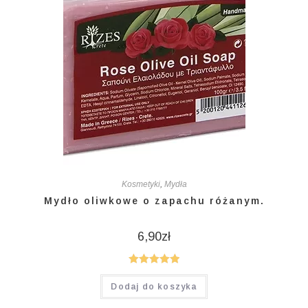
Kosmetyki
,
Mydła
Mydło oliwkowe o zapachu różanym.
6,90
zł
Oceniono
Dodaj do koszyka
5.00
na 5