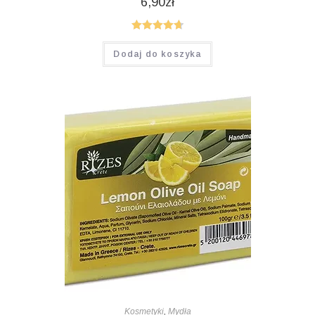
6,90
zł
Oceniono
Dodaj do koszyka
4.75
na 5
Kosmetyki
,
Mydła