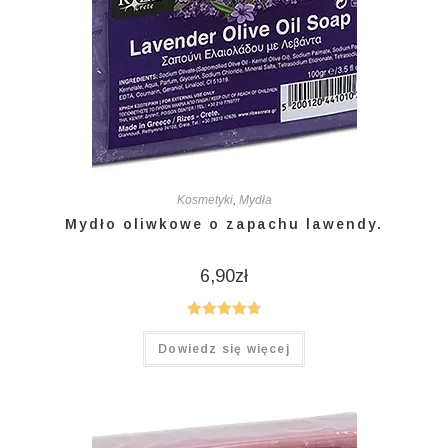
Kosmetyki
,
Mydła
Mydło oliwkowe o zapachu lawendy.
6,90
zł
Oceniono
Dowiedz się więcej
4.75
na 5