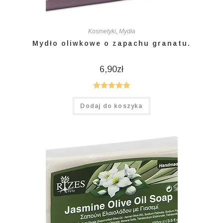
Kosmetyki
,
Mydła
Mydło oliwkowe o zapachu granatu.
6,90
zł
Oceniono
Dodaj do koszyka
5.00
na 5