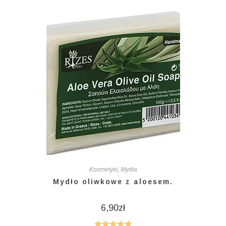
Kosmetyki
,
Mydła
Mydło oliwkowe z aloesem.
6,90
zł