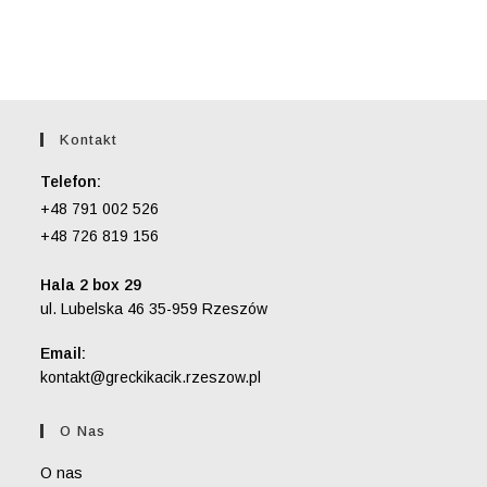
5.00
na 5
Kontakt
Telefon:
+48 791 002 526
+48 726 819 156
Hala 2 box 29
ul. Lubelska 46 35-959 Rzeszów
Email:
Opens
kontakt@greckikacik.rzeszow.pl
in
your
O Nas
application
O nas