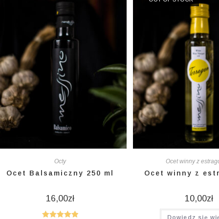
Octy
Ocet winny z estra
Ocet Balsamiczny 250 ml
Ocet winny z es
16,00
zł
10,00
zł
Dowiedz się wi