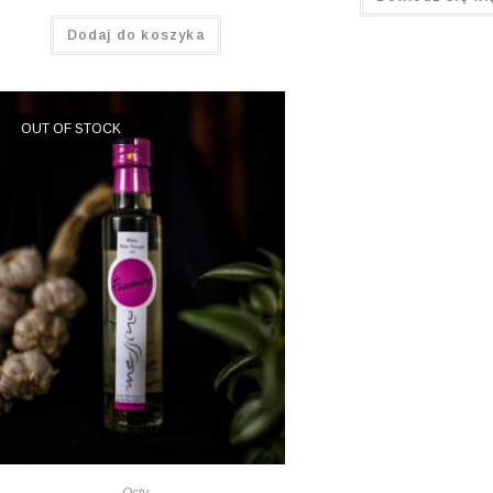
Oceniono
Dodaj do koszyka
5.00
na 5
OUT OF STOCK