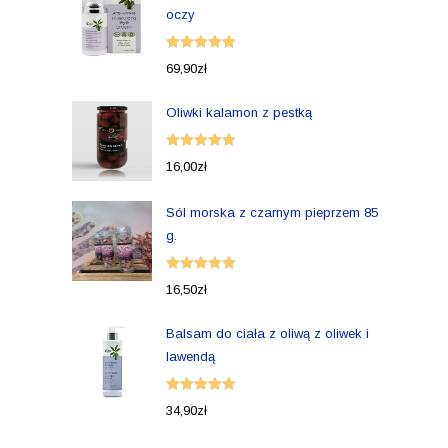
oczy
Oceniono
69,90
zł
5.00
na 5
Oliwki kalamon z pestką
Oceniono
16,00
zł
5.00
na 5
Sól morska z czarnym pieprzem 85
g.
Oceniono
16,50
zł
5.00
na 5
Balsam do ciała z oliwą z oliwek i
lawendą
Oceniono
34,90
zł
5.00
na 5