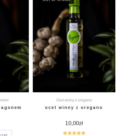
gonem
Ocet winny z oregano
tragonem
ocet winny z oregano
10,00
zł
ęcej