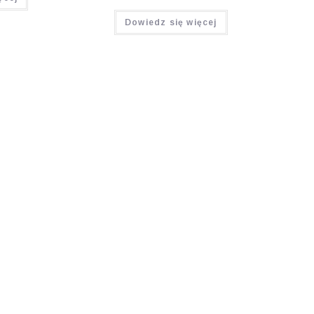
Oceniono
Dowiedz się więcej
5.00
na 5