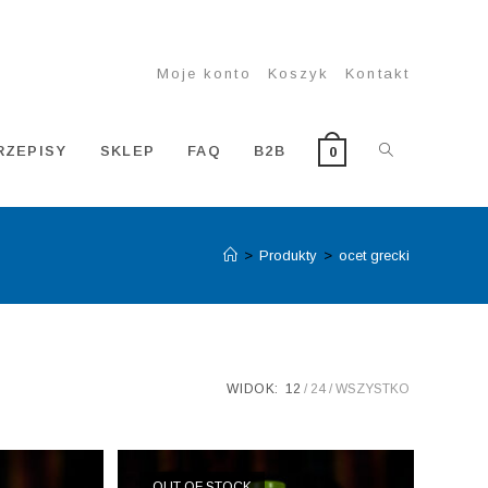
Moje konto
Koszyk
Kontakt
TOGGLE
RZEPISY
SKLEP
FAQ
B2B
0
>
Produkty
>
ocet grecki
WEBSITE
SEARCH
WIDOK:
12
24
WSZYSTKO
OUT OF STOCK