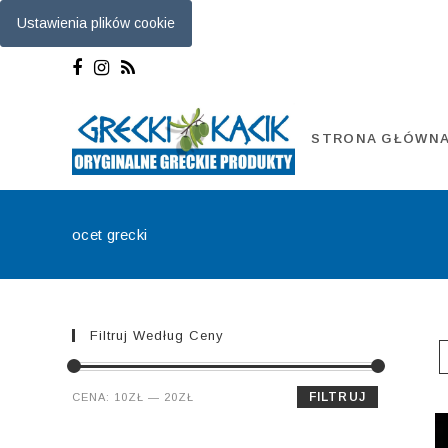
Ustawienia plików cookie
Skip
to
content
STRONA GŁÓWN
ocet grecki
Filtruj Według Ceny
Cena
Cena
FILTRUJ
CENA:
10ZŁ
—
20ZŁ
min.
maks.