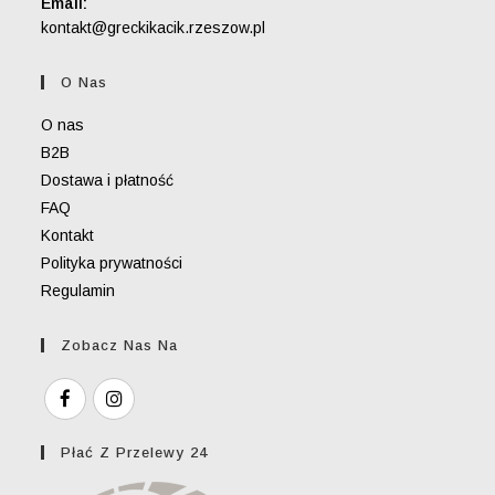
Email:
Opens
kontakt@greckikacik.rzeszow.pl
in
your
O Nas
application
O nas
B2B
Dostawa i płatność
FAQ
Kontakt
Polityka prywatności
Regulamin
Zobacz Nas Na
Płać Z Przelewy 24