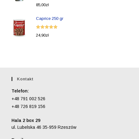
Oceniono
85,00
zł
5.00
na 5
Caprice 250 gr
Oceniono
24,90
zł
5.00
na 5
Kontakt
Telefon:
+48 791 002 526
+48 726 819 156
Hala 2 box 29
ul. Lubelska 46 35-959 Rzeszów