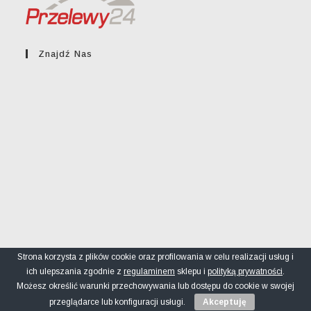
Znajdź Nas
Strona korzysta z plików cookie oraz profilowania w celu realizacji usług i
ich ulepszania zgodnie z
regulaminem
sklepu i
polityką prywatności
.
Regulamin sklepu
Polityka prywatności
FAQ
Możesz określić warunki przechowywania lub dostępu do cookie w swojej
© greckikacik.rzeszow.pl
przeglądarce lub konfiguracji usługi.
Akceptuję