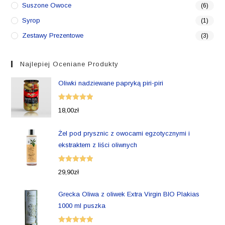
Suszone Owoce
(6)
Syrop
(1)
Zestawy Prezentowe
(3)
Najlepiej Oceniane Produkty
Oliwki nadziewane papryką piri-piri
Oceniono
18,00
zł
5.00
na 5
Żel pod prysznic z owocami egzotycznymi i
ekstraktem z liści oliwnych
Oceniono
29,90
zł
5.00
na 5
Grecka Oliwa z oliwek Extra Virgin BIO Plakias
1000 ml puszka