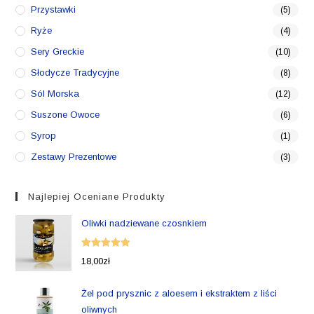
Przystawki
(5)
Ryże
(4)
Sery Greckie
(10)
Słodycze Tradycyjne
(8)
Sól Morska
(12)
Suszone Owoce
(6)
Syrop
(1)
Zestawy Prezentowe
(3)
Najlepiej Oceniane Produkty
Oliwki nadziewane czosnkiem
Oceniono
18,00
zł
5.00
na 5
Żel pod prysznic z aloesem i ekstraktem z liści
oliwnych