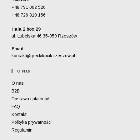
+48 791 002 526
+48 726 819 156
Hala 2 box 29
ul. Lubelska 46 35-959 Rzeszów
Email:
Opens
kontakt@greckikacik.rzeszow.pl
in
your
O Nas
application
O nas
B2B
Dostawa i płatność
FAQ
Kontakt
Polityka prywatności
Regulamin