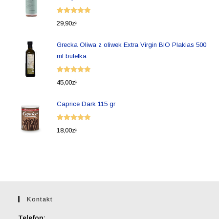
Oceniono
29,90
zł
5.00
na 5
Grecka Oliwa z oliwek Extra Virgin BIO Plakias 500
ml butelka
Oceniono
45,00
zł
5.00
na 5
Caprice Dark 115 gr
Oceniono
18,00
zł
5.00
na 5
Kontakt
Telefon: