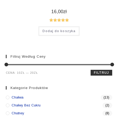
16,00
zł
Oceniono
Dodaj do koszyka
5.00
na 5
Filtruj Według Ceny
Cena
Cena
FILTRUJ
CENA:
10ZŁ
—
20ZŁ
min.
maks.
Kategorie Produktów
Chałwa
(13)
Chałwy Bez Cukru
(2)
Chutney
(8)