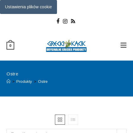
Ustawienia plików cookie
Skip
to
content
0
Ostre
>
Produkty
>
Ostre