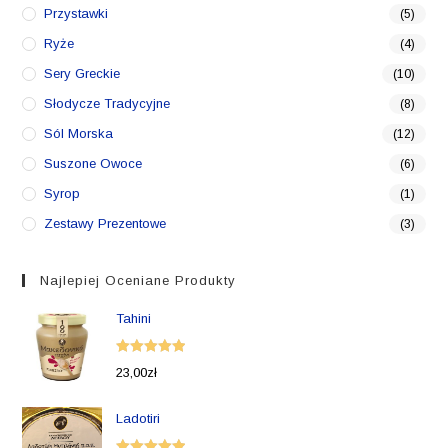
Przystawki
(5)
Ryże
(4)
Sery Greckie
(10)
Słodycze Tradycyjne
(8)
Sól Morska
(12)
Suszone Owoce
(6)
Syrop
(1)
Zestawy Prezentowe
(3)
Najlepiej Oceniane Produkty
Tahini
Oceniono
23,00
zł
5.00
na 5
Ladotiri