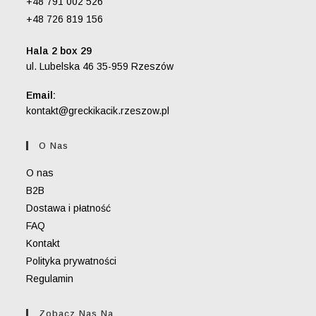
+48 791 002 526
+48 726 819 156
Hala 2 box 29
ul. Lubelska 46 35-959 Rzeszów
Email:
Opens
kontakt@greckikacik.rzeszow.pl
in
your
O Nas
application
O nas
B2B
Dostawa i płatność
FAQ
Kontakt
Polityka prywatności
Regulamin
Zobacz Nas Na