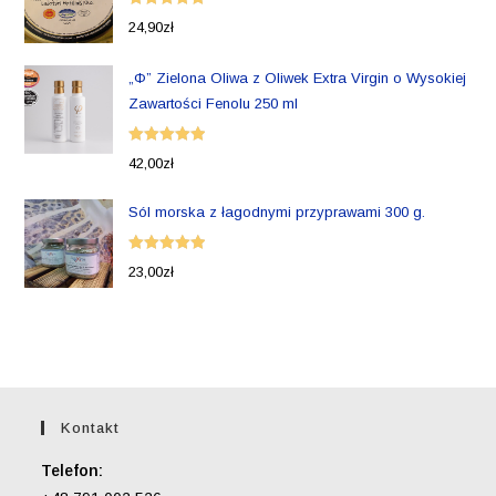
Oceniono
24,90
zł
5.00
na 5
„Φ” Zielona Oliwa z Oliwek Extra Virgin o Wysokiej
Zawartości Fenolu 250 ml
Oceniono
42,00
zł
5.00
na 5
Sól morska z łagodnymi przyprawami 300 g.
Oceniono
23,00
zł
5.00
na 5
Kontakt
Telefon: