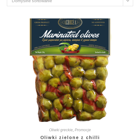
Domyślne sortowanie
Oliwki greckie
,
Promocje
Oliwki zielone z chilli