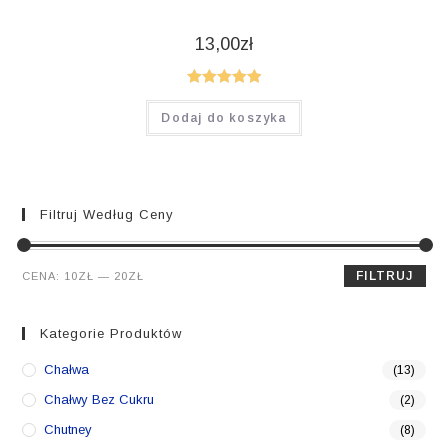
13,00
zł
Oceniono
Dodaj do koszyka
5.00
na 5
Filtruj Według Ceny
Cena
Cena
FILTRUJ
CENA:
10ZŁ
—
20ZŁ
min.
maks.
Kategorie Produktów
Chałwa
(13)
Chałwy Bez Cukru
(2)
Chutney
(8)