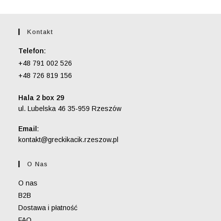
Kontakt
Telefon:
+48 791 002 526
+48 726 819 156
Hala 2 box 29
ul. Lubelska 46 35-959 Rzeszów
Email:
Opens
kontakt@greckikacik.rzeszow.pl
in
your
O Nas
application
O nas
B2B
Dostawa i płatność
FAQ