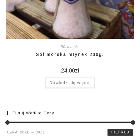
Sól morska
Sól morska młynek 200g.
24,00
zł
Dowiedz się więcej
Filtruj Według Ceny
Cena
Cena
FILTRUJ
CENA:
20ZŁ
—
30ZŁ
min.
maks.