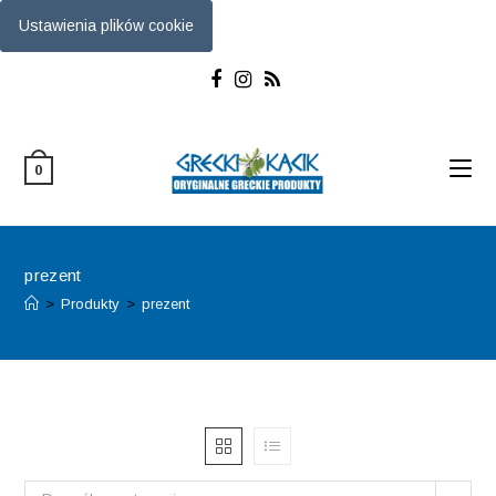
Ustawienia plików cookie
Skip
to
content
0
prezent
>
Produkty
>
prezent