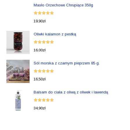
Masło Orzechowe Chrupiące 350g
Oceniono
19,90
zł
5.00
na 5
Oliwki kalamon z pestką
Oceniono
16,00
zł
5.00
na 5
Sól morska z czarnym pieprzem 85 g.
Oceniono
16,50
zł
5.00
na 5
Balsam do ciała z oliwą z oliwek i lawendą
Oceniono
34,90
zł
5.00
na 5