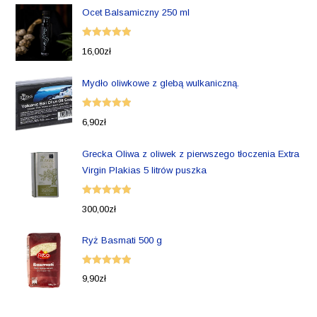
Ocet Balsamiczny 250 ml
Oceniono
16,00
zł
5.00
na 5
Mydło oliwkowe z glebą wulkaniczną.
Oceniono
6,90
zł
5.00
na 5
Grecka Oliwa z oliwek z pierwszego tłoczenia Extra
Virgin Plakias 5 litrów puszka
Oceniono
300,00
zł
5.00
na 5
Ryż Basmati 500 g
Oceniono
9,90
zł
5.00
na 5