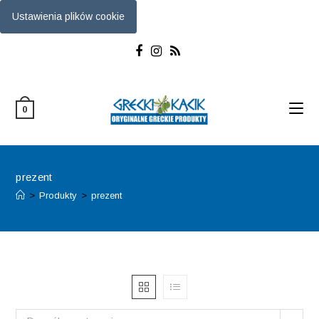
Ustawienia plików cookie
Skip
to
content
0
prezent
>
Produkty
>
prezent