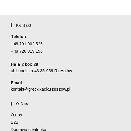
Kontakt
Telefon:
+48 791 002 526
+48 726 819 156
Hala 2 box 29
ul. Lubelska 46 35-959 Rzeszów
Email:
Opens
kontakt@greckikacik.rzeszow.pl
in
your
O Nas
application
O nas
B2B
Dostawa i płatność