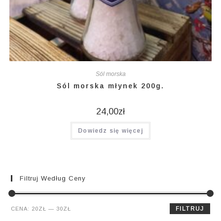
Sól morska
Sól morska młynek 200g.
24,00
zł
Dowiedz się więcej
Filtruj Według Ceny
Cena
Cena
FILTRUJ
CENA:
20ZŁ
—
30ZŁ
min.
maks.